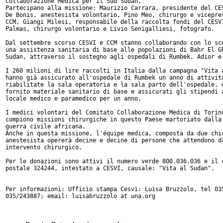
Collaborazione Medica per il Sud Sudan.

Partecipano alla missione: Maurizio Carrara, presidente del CES
De Bonis, anestesista volontario, Pino Meo, chirurgo e vicepres
CCM, Giangi Milesi, responsabile della raccolta fondi del CESVI
Palmas, chirurgo volontario e Livio Senigalliesi, fotografo.

Dal settembre scorso CESVI e CCM stanno collaborando con lo sco
una assistenza sanitaria di base alle popolazioni di Bahr El Gh
Sudan, attraverso il sostegno agli ospedali di Rumbek, Adior e 
I 260 milioni di lire raccolti in Italia dalla campagna "Vita a
hanno già assicurato all'ospedale di Rumbek un anno di attività
riabilitate la sala operatoria e la sala parto dell'ospedale, è
fornito materiale sanitario di base e assicurati gli stipendi a
locale medico e paramedico per un anno.

I medici volontari del Comitato Collaborazione Medica di Torino
compiono missioni chirurgiche in questo Paese martoriato dalla 
guerra civile africana.

Anche in questa missione, l'équipe medica, composta da due chir
anestesista opererà decine e decine di persone che attendono da
intervento chirurgico.

Per le donazioni sono attivi il numero verde 800.036.036 e il c
postale 324244, intestato a CESVI, causale: "Vita al Sudan".

Per informazioni: Ufficio stampa Cesvi: Luisa Bruzzolo, tel 035
035/243887; email: luisabruzzolo at una.org
