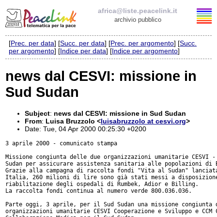
africa@liste.peacelink.it
archivio pubblico
[
Prec. per data
] [
Succ. per data
] [
Prec. per argomento
] [
Succ.
Elenco delle liste
per argomento
] [
Indice per data
] [
Indice per argomento
]
africa@liste.peacelink.it
news dal CESVI: missione in
Sud Sudan
Policy delle liste di PeaceLink
Informativa sulla privacy
Subject
:
news dal CESVI: missione in Sud Sudan
From
:
Luisa Bruzzolo <
luisabruzzolo at cesvi.org
>
Date: Tue, 04 Apr 2000 00:25:30 +0200
Richieste di rimozione
3 aprile 2000 - comunicato stampa

Missione congiunta delle due organizzazioni umanitarie CESVI - 
Sudan per assicurare assistenza sanitaria alle popolazioni di B
Grazie alla campagna di raccolta fondi "Vita al Sudan" lanciata
Italia, 260 milioni di lire sono già stati messi a disposizione
riabilitazione degli ospedali di Rumbek, Adior e Billing.

La raccolta fondi continua al numero verde 800.036.036.

Parte oggi, 3 aprile, per il Sud Sudan una missione congiunta d
organizzazioni umanitarie CESVI Cooperazione e Sviluppo e CCM C