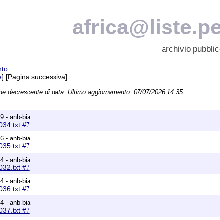
africa@liste.pe
archivio pubblic
nto
e
] [Pagina successiva]
ine decrescente di data. Ultimo aggiornamento: 07/07/2026 14:35
9 - anb-bia
34.txt #7
6 - anb-bia
35.txt #7
4 - anb-bia
32.txt #7
4 - anb-bia
36.txt #7
4 - anb-bia
37.txt #7