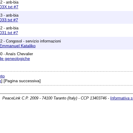
2 - anb-bia
3X.txt #7
3 - anb-bia
33.txt #7
2 - anb-bia
31.txt #7
2 - Congosol - servizio informazioni
 Emmanuel Kataliko
0 - Anaïs Chevalier
e geneologiche
nto
e
] [Pagina successiva]
PeaceLink C.P. 2009 - 74100 Taranto (Italy) - CCP 13403746 -
Informativa s