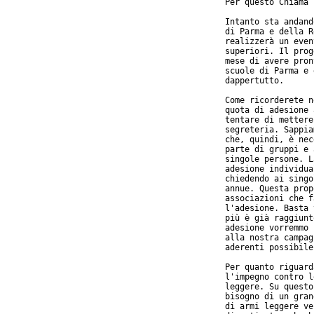
Per questo Chiama 
Intanto sta andand
di Parma e della R
realizzerà un even
superiori. Il prog
mese di avere pron
scuole di Parma e 
dappertutto.

Come ricorderete n
quota di adesione 
tentare di mettere
segreteria. Sappia
che, quindi, è nec
parte di gruppi e 
singole persone. L
adesione individua
chiedendo ai singo
annue. Questa prop
associazioni che f
l'adesione. Basta 
più è già raggiunt
adesione vorremmo 
alla nostra campag
aderenti possibile.
Per quanto riguard
l'impegno contro l
leggere. Su questo
bisogno di un gran
di armi leggere ve