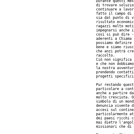
Durante questi mes
di trovare soluzio
continuare a lavor
fatto il campo di 
sia dal punto di v
risultato economic
ragazzi molto moti
impegnarsi anche i
così si può dire -
aderenti a Chiama 
possiamo definire 
bene e siamo riusc
che anzi potrà cre
raccolto.

Ciò non significa 
e che non dobbiamo
la nostra avventur
prendendo contatti
progetti specifici
Pur restando quest
particolare a cont
anche a partire da
molto cresciuta. O
simbolo di un mond
denuncia vivente d
accesi sul contine
particolarmente at
dei paesi ricchi c
mai dietro l'angol
missionari che di 