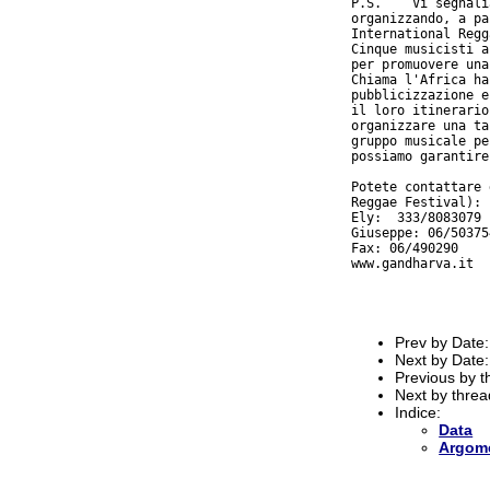
P.S.	Vi segnaliamo un gruppo di musicisti Afro-Reggae che sta

organizzando, a pa
International Regg
Cinque musicisti a
per promuovere una
Chiama l'Africa ha
pubblicizzazione e
il loro itinerario
organizzare una ta
gruppo musicale pe
possiamo garantire
Potete contattare 
Reggae Festival):

Ely:  333/8083079

Giuseppe: 06/503754
Fax: 06/490290

www.gandharva.it

Prev by Date
Next by Date
Previous by 
Next by thre
Indice:
Data
Argom