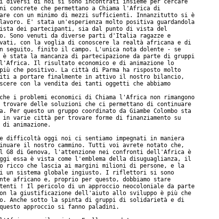
i diversi di noi si sono incontrati insieme per cercare

ni concrete che permettano a Chiama l'Africa di

are con un minimo di mezzi sufficienti. Innanzitutto si è

lavoro. E' stata un'esperienza molto positiva guardandola

ista dei partecipanti, sia dal punto di vista del

o. Sono venuti da diverse parti d'Italia ragazze e

vati, con la voglia di conoscere la realtà africana e di

n seguito, finito il campo. L'unica nota dolente - se

 è stata la mancanza di partecipazione da parte di gruppi

l'Africa. Il risultato economico e di animazione lo

più che positivo. La città di Parma ha risposto molto

iti a portare finalmente in attivo il nostro bilancio,

scere con la vendita dei tanti oggetti che abbiamo

che i problemi economici di Chiama l'Africa non rimangono

 trovare delle soluzioni che ci permettano di continuare

a. Per questo un gruppo coordinato da Giambe Colombo sta

 in varie città per trovare forme di finanziamento su

 di animazione.

e difficoltà oggi noi ci sentiamo impegnati in maniera

inuare il nostro cammino. Tutti voi avrete notato che,

l G8 di Genova, l'attenzione nei confronti dell'Africa è

ggi essa è vista come l'emblema della disuguaglianza, il

o ricco che lascia ai margini milioni di persone, e la

i un sistema globale ingiusto. I riflettori si sono

nte africano e, proprio per questo, dobbiamo stare

tenti ! Il pericolo di un approccio neocoloniale da parte

on la giustificazione dell'aiuto allo sviluppo è più che

o. Anche sotto la spinta di gruppi di solidarietà e di

questo approccio si fanno paladini.
