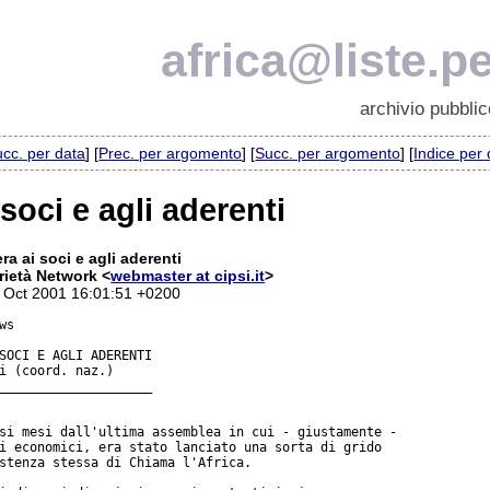
africa@liste.pe
archivio pubblic
cc. per data
] [
Prec. per argomento
] [
Succ. per argomento
] [
Indice per
 soci e agli aderenti
era ai soci e agli aderenti
rietà Network <
webmaster at cipsi.it
>
9 Oct 2001 16:01:51 +0200
s

SOCI E AGLI ADERENTI

i (coord. naz.)

____________________

si mesi dall'ultima assemblea in cui - giustamente -

i economici, era stato lanciato una sorta di grido

stenza stessa di Chiama l'Africa.
