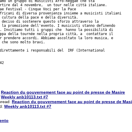
rtire dal 4 novembre,  un tour nelle città italiane.

ae Festival - Cinque Voci per la Pace

fricani di diversa provenienza insieme a musicisti italiani

 cultura della pace e della diversità.

 deciso di sostenere questo sforzo attraverso la

 la promozione dell'evento. I musicisti stanno definendo

. Invitiamo tutti i gruppi che  hanno la possibilità di

ppa della tournée nella propria città, a  contattare il

r prendere accordi. Abbiamo ascoltato la loro musica, e

 che sono molto bravi.

direttamente i responsabili del  IRF (International

2

:
Reaction du gouvernement face au point de presse de Masire
:
Weekly anb10113.txt #7
thread:
Reaction du gouvernement face au point de presse de Masi
ad:
Weekly anb10113.txt #7
ento