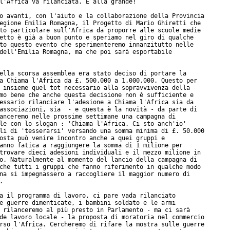
l'Africa va rilanciata. E alla grande!

o avanti, con l'aiuto e la collaborazione della Provincia

egione Emilia Romagna, il Progetto di Mario Ghiretti che

to particolare sull'Africa da proporre alle scuole medie

etto è già a buon punto e speriamo nel giro di qualche

to questo evento che sperimenteremo innanzitutto nelle

dell'Emilia Romagna, ma che poi sarà esportabile

ella scorsa assemblea era stato deciso di portare la

a Chiama l'Africa da £. 500.000 a 1.000.000. Questo per

 insieme quel tot necessario alla sopravvivenza della

mo bene che anche questa decisione non è sufficiente e

essario rilanciare l'adesione a Chiama l'Africa sia da

associazioni, sia  - e questa è la novità - da parte di

anceremo nelle prossime settimane una campagna di

le con lo slogan : 'Chiama l'Africa. Ci sto anch'io'

li di 'tesserarsi' versando una somma minima di £. 50.000

osta può venire incontro anche a quei gruppi e

anno fatica a raggiungere la somma di 1 milione per

trovare dieci adesioni individuali e il mezzo milione in

o. Naturalmente al momento del lancio della campagna di

che tutti i gruppi che fanno riferimento in qualche modo

na si impegnassero a raccogliere il maggior numero di



a il programma di lavoro, ci pare vada rilanciato

e guerre dimenticate, i bambini soldato e le armi

 rilanceremo al più presto in Parlamento - ma ci sarà

de lavoro locale - la proposta di moratoria nel commercio

rso l'Africa. Cercheremo di rifare la mostra sulle guerre
