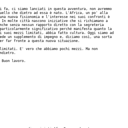
i fa, ci siamo lanciati in questa avventura, non avremmo

uello che dietro ad essa è nato. L'Africa, un po' alla

una nuova fisionomia e l'interesse nei suoi confronti è

 In molte città nascono iniziative che si richiamano a

nche senza nessun rapporto diretto con la segreteria

particolarmente significativo perché manifesta quanto la

i suoi mezzi limitati, abbia fatto cultura. Oggi siamo ad

ede un supplemento di impegno e, diciamo così, una sorta

er far fronte a questa nuova situazione.

limitati. E' vero che abbiamo pochi mezzi. Ma non

ndietro.

 Buon lavoro.
