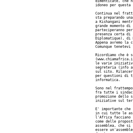
dimenticate, che h
idoneo per questa 
Continua nel fratt
sta preparando una
a Kishangani mentr
grande momento di 
parteciperanno per
presenza certa di 
Diplomatique), di 
Appena avremo la c
Comunque tenetevi 
Ricordiamo che è s
(www.chiamafrica.i
le varie iniziativ
segreteria (info a
sul sito. Rilancer
per questioni di t
informatica.

Sono nel frattempo
fra tutte i sindac
promozione dello s
iniziative sul ter
E' importante che 
in cui tutte le as
l'Africa facciano 
come delle propost
assemblea, che si 
essere un'assemble