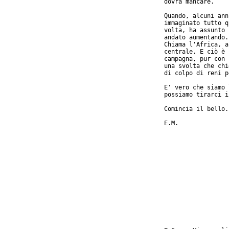
dovrà mancare.

Quando, alcuni ann
immaginato tutto q
volta, ha assunto 
andato aumentando.
Chiama l'Africa, a
centrale. E ciò è 
campagna, pur con 
una svolta che chi
di colpo di reni p
E' vero che siamo 
possiamo tirarci i
Comincia il bello.
E.M.
