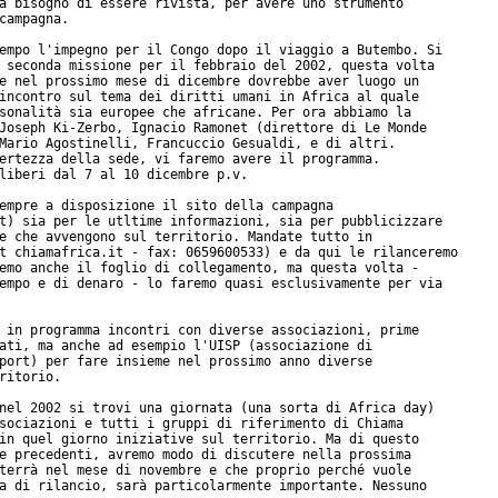
a bisogno di essere rivista, per avere uno strumento

campagna.

empo l'impegno per il Congo dopo il viaggio a Butembo. Si

 seconda missione per il febbraio del 2002, questa volta

e nel prossimo mese di dicembre dovrebbe aver luogo un

incontro sul tema dei diritti umani in Africa al quale

sonalità sia europee che africane. Per ora abbiamo la

Joseph Ki-Zerbo, Ignacio Ramonet (direttore di Le Monde

Mario Agostinelli, Francuccio Gesualdi, e di altri.

ertezza della sede, vi faremo avere il programma.

liberi dal 7 al 10 dicembre p.v.

empre a disposizione il sito della campagna

t) sia per le utltime informazioni, sia per pubblicizzare

e che avvengono sul territorio. Mandate tutto in

t chiamafrica.it - fax: 0659600533) e da qui le rilanceremo

emo anche il foglio di collegamento, ma questa volta -

empo e di denaro - lo faremo quasi esclusivamente per via

 in programma incontri con diverse associazioni, prime

ati, ma anche ad esempio l'UISP (associazione di

port) per fare insieme nel prossimo anno diverse

ritorio.

nel 2002 si trovi una giornata (una sorta di Africa day)

sociazioni e tutti i gruppi di riferimento di Chiama

in quel giorno iniziative sul territorio. Ma di questo

e precedenti, avremo modo di discutere nella prossima

terrà nel mese di novembre e che proprio perché vuole

a di rilancio, sarà particolarmente importante. Nessuno
