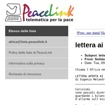
Elenco delle liste
[
Prec. per data
] [
Su
africa@liste.peacelink.it
lettera ai
Policy delle liste di PeaceLink
Subject
:
lett
From
:
Solida
Date: Tue, 0
Informativa sulla privacy
Chiama l'Africa new
Richieste di rimozione
LETTERA APERTA AI 
di Eugenio Melandr
__________________
Carissimi,

sono passati diver
guardando i bilanc
d'allarme sull'esi