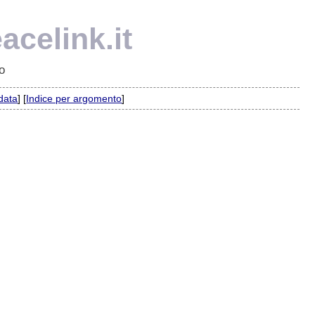
acelink.it
o
 data
] [
Indice per argomento
]