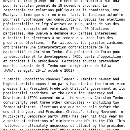
devant la trop grande
indifférence de l'électorat national
pour le scrutin général du 18 novembre
prochain. La
responsable des relations publiques de la commission, Mme
Bwalya, estime que si rien n'est fait, la tendance actuelle
pourrait
hypothéquer les consultations. Depuis les élections
présidentielles et
législatives de 1996, moins de 50% des
électeurs inscrits ont voté dans 17
des 20 élections
partielles. Mme Bwalya a demandé aux parties intéressées
d'inciter les électeurs à se rendre aux urnes lors des
prochaines
élections. - Par ailleurs, les juristes zambiens
ont présenté une
interprétation contradictoire de la
nationalité de Christon Tembo, élu
président du Forum pour
la démocratie et le développement (FDD, parti
d'opposition)
et candidat à la présidence. Certaines sources prétendent
que
les parents de M. Tembo sont originaires du Malawi.
(PANA, Sénégal, 16-17
octobre 2001)
* Zambia. Opposition chooses leader - Zambia's newest and
highest profile
opposition party has elected the former vice
president in President
Frederick Chiluba's government as its
presidential candidate. At the Forum
for Democracy and
Development (FDD) convention at the weekend, Christon
Tembo,
convincingly beat three other candidates -- including two
former
ministers. Elections are due to be held before the
end of the year, and
President Chiluba's ruling Movement for
Multi-party Democracy party (MMD)
has been hit this year by
a series of defections of ministers and MPs to
the FDD. This
followed an ultimately unsuccessful attempt by the president