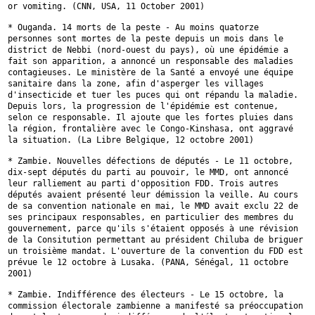
or
vomiting. (CNN, USA, 11 October 2001)
* Ouganda. 14 morts de la peste - Au moins quatorze
personnes sont mortes
de la peste depuis un mois dans le
district de Nebbi (nord-ouest du pays),
où une épidémie a
fait son apparition, a annoncé un responsable des
maladies
contagieuses. Le ministère de la Santé a envoyé une équipe
sanitaire dans la zone, afin d'asperger les villages
d'insecticide et tuer
les puces qui ont répandu la maladie.
Depuis lors, la progression de
l'épidémie est contenue,
selon ce responsable. Il ajoute que les fortes
pluies dans
la région, frontalière avec le Congo-Kinshasa, ont aggravé
la
situation. (La Libre Belgique, 12 octobre 2001)
* Zambie. Nouvelles défections de députés - Le 11 octobre,
dix-sept
députés du parti au pouvoir, le MMD, ont annoncé
leur ralliement au parti
d'opposition FDD. Trois autres
députés avaient présenté leur démission la
veille. Au cours
de sa convention nationale en mai, le MMD avait exclu 22
de
ses principaux responsables, en particulier des membres du
gouvernement,
parce qu'ils s'étaient opposés à une révision
de la Consitution permettant
au président Chiluba de briguer
un troisième mandat. L'ouverture de la
convention du FDD est
prévue le 12 octobre à Lusaka. (PANA, Sénégal, 11
octobre
2001)
* Zambie. Indifférence des électeurs - Le 15 octobre, la
commission
électorale zambienne a manifesté sa préoccupation