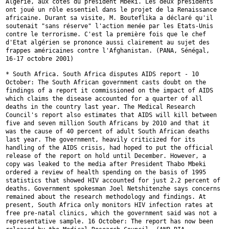
Algérie, aux côtés du président Mbeki. Les deux présidents
ont joué un rôle essentiel dans le projet de la Renaissance
africaine.
Durant sa visite, M. Bouteflika a déclaré qu'il
soutenait "sans réserve"
l'action menée par les Etats-Unis
contre le terrorisme. C'est la première
fois que le chef
d'Etat algérien se prononce aussi clairement au sujet des
frappes américaines contre l'Afghanistan. (PANA, Sénégal,
16-17 octobre 2001)
* South Africa. South Africa disputes AIDS report - 10
October: The South
African government casts doubt on the
findings of a report it commissioned
on the impact of AIDS
which claims the disease accounted for a quarter of
all
deaths in the country last year. The Medical Research
Council's report
also estimates that AIDS will kill between
five and seven million South
Africans by 2010 and that it
was the cause of 40 percent of adult South
African deaths
last year. The government, heavily criticized for its
handling of the AIDS crisis, had hoped to put the official
release of the
report on hold until December. However, a
copy was leaked to the media
after President Thabo Mbeki
ordered a review of health spending on the
basis of 1995
statistics that showed HIV accounted for just 2.2 percent of
deaths. Government spokesman Joel Netshitenzhe says concerns
remained about
the research methodology and findings. At
present, South Africa only
monitors HIV infection rates at
free pre-natal clinics, which the
government said was not a
representative sample. 16 October: The report has
now been