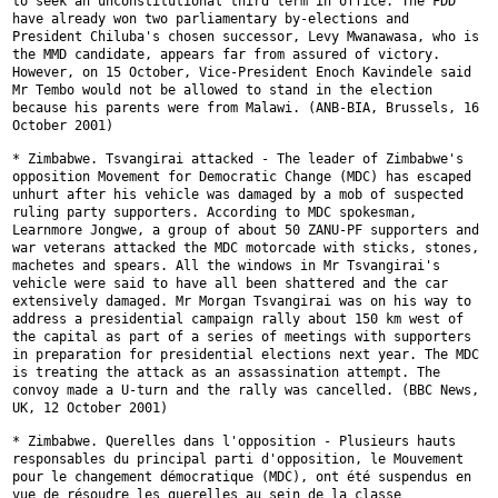
to seek an unconstitutional third term in office. The FDD
have already won
two parliamentary by-elections and
President Chiluba's chosen successor,
Levy Mwanawasa, who is
the MMD candidate, appears far from assured of
victory.
However, on 15 October, Vice-President Enoch Kavindele said
Mr
Tembo would not be allowed to stand in the election
because his parents
were from Malawi. (ANB-BIA, Brussels, 16
October 2001)
* Zimbabwe. Tsvangirai attacked - The leader of Zimbabwe's
opposition
Movement for Democratic Change (MDC) has escaped
unhurt after his vehicle
was damaged by a mob of suspected
ruling party supporters. According to MDC
spokesman,
Learnmore Jongwe, a group of about 50 ZANU-PF supporters and
war
veterans attacked the MDC motorcade with sticks, stones,
machetes and
spears. All the windows in Mr Tsvangirai's
vehicle were said to have all
been shattered and the car
extensively damaged. Mr Morgan Tsvangirai was on
his way to
address a presidential campaign rally about 150 km west of
the
capital as part of a series of meetings with supporters
in preparation for
presidential elections next year. The MDC
is treating the attack as an
assassination attempt. The
convoy made a U-turn and the rally was
cancelled. (BBC News,
UK, 12 October 2001)
* Zimbabwe. Querelles dans l'opposition - Plusieurs hauts
responsables du
principal parti d'opposition, le Mouvement
pour le changement démocratique
(MDC), ont été suspendus en
vue de résoudre les querelles au sein de la
classe