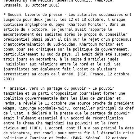
released by the Medical Research Council. (ANB-BIA,
Brussels, 16
October 2001)
* Soudan. Liberté de presse - Les autorités soudanaises ont
suspendu pour
deux jours, les 12 et 13 octobre, l'unique
quotidien anglophone du pays
"Khartoum Monitor". Dans un
article du 7 octobre, le journal avait rapporté
le
mécontentement des sudistes après le propos du conseiller
présidentiel
Ghazi Salah El Din sur le rejet d'un processus
d'autodétermination du
Sud-Soudan. Khartoum Monitor est
connu pour ses critiques sur la politique
du gouvernement,
particulièrement au sud du pays. Il avait déjà été
suspendu
trois jours en septembre, à la suite d'articles jugés
"nuisibles"
aux relations entre le nord et le sud. Ses
journalistes ont également fait
l'objet de plusieurs
arrestations au cours de l'année. (RSF, France, 12
octobre
2001)
* Tanzanie. Vers un partage du pouvoir - Le pouvoir
tanzanien et un parti
d'opposition pourraient former une
coalition gouvernementale dans les îles
de Zanzibar et
Pemba, a révélé le 11 octobre une source proche du président
Mkapa. Kingunge Ngombale-Mwiru, conseiller principal du chef
de l'Etat, a
déclaré à la presse que le partage du pouvoir
était l'élément essentiel
d'un accord de réconciliation
entre le Chama Cha Mapinduzi (au pouvoir) et
le Front
civique uni (CUF). L'accord, dont il n'a pas précisé la date
de
signature, est conclu pour mettre fin à l'éternelle crise
politique à
Zanzibar et Pemba. (PANA, Sénégal, 12 octobre