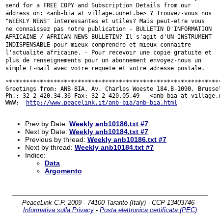
send for a FREE COPY and Subscription Details from our
address on:
<anb-bia at village.uunet.be> ?
Trouvez-vous nos
"WEEKLY NEWS" interessantes et utiles? Mais peut-etre vous
ne connaissez pas notre publication - BULLETIN D'INFORMATION
AFRICAINE /
AFRICAN NEWS BULLETIN?
Il s'agit d'UN INSTRUMENT
INDISPENSABLE pour mieux comprendre et mieux
connaitre
l'actualite africaine. - Pour recevoir une copie gratuite et
plus
de renseignements pour un abonnement envoyez-nous un
simple E-mail avec
votre requete et votre adresse postale.
***************************************************************
Greetings from: ANB-BIA, Av. Charles Woeste 184,B-1090, Brussel
Ph.: 32-2 420.34.36-Fax: 32-2 420.05.49 - <anb-bia at village.u
WWW:  
http://www.peacelink.it/anb-bia/anb-bia.html
Prev by Date:
Weekly anb10186.txt #7
Next by Date:
Weekly anb10184.txt #7
Previous by thread:
Weekly anb10186.txt #7
Next by thread:
Weekly anb10184.txt #7
Indice:
Data
Argomento
PeaceLink C.P. 2009 - 74100 Taranto (Italy) - CCP 13403746 -
Informativa sulla Privacy
-
Posta elettronica certificata (PEC)