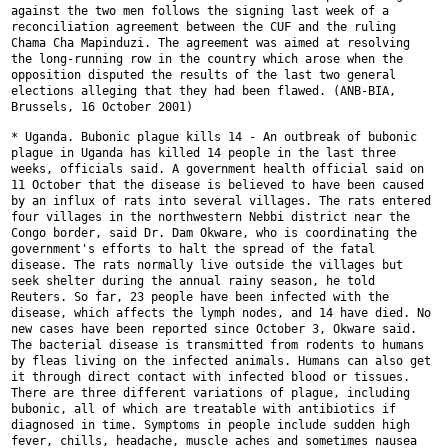
against the two men follows the
signing last week of a
reconciliation agreement between the CUF and the
ruling
Chama Cha Mapinduzi. The agreement was aimed at resolving
the
long-running row in the country which arose when the
opposition disputed
the results of the last two general
elections alleging that they had been
flawed. (ANB-BIA,
Brussels, 16 October 2001)
* Uganda. Bubonic plague kills 14 - An outbreak of bubonic
plague in
Uganda has killed 14 people in the last three
weeks, officials said. A
government health official said on
11 October that the disease is believed
to have been caused
by an influx of rats into several villages. The rats
entered
four villages in the northwestern Nebbi district near the
Congo
border, said Dr. Dam Okware, who is coordinating the
government's efforts
to halt the spread of the fatal
disease. The rats normally live outside the
villages but
seek shelter during the annual rainy season, he told
Reuters.
So far, 23 people have been infected with the
disease, which affects the
lymph nodes, and 14 have died. No
new cases have been reported since
October 3, Okware said.
The bacterial disease is transmitted from rodents
to humans
by fleas living on the infected animals. Humans can also get
it
through direct contact with infected blood or tissues.
There are three
different variations of plague, including
bubonic, all of which are
treatable with antibiotics if
diagnosed in time. Symptoms in people include
sudden high
fever, chills, headache, muscle aches and sometimes nausea