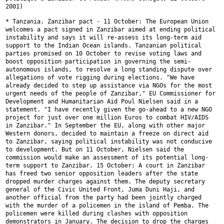
2001)
* Tanzania. Zanzibar pact - 11 October: The European Union
welcomes a
pact signed in Zanzibar aimed at ending political
instability and says it
will re-assess its long-term aid
support to the Indian Ocean islands.
Tanzanian political
parties promised on 10 October to revise voting laws
and
boost opposition participation in governing the semi-
autonomous
islands, to resolve a long standing dispute over
allegations of vote
rigging during elections. "We have
already decided to step up assistance
via NGOs for the most
urgent needs of the people of Zanzibar," EU
Commissioner for
Development and Humanitarian Aid Poul Nielsen said in a
statement. "I have recently given the go-ahead to a new NGO
project for
just over one million Euros to combat HIV/AIDS
in Zanzibar." In September
the EU, along with other major
Western donors, decided to maintain a freeze
on direct aid
to Zanzibar, saying political instability was not conducive
to development. But on 11 October, Nielsen said the
commission would make
an assessment of its potential long-
term support to Zanzibar. 15 October: A
court in Zanzibar
has freed two senior opposition leaders after the state
dropped murder charges against them. The deputy secretary
general of the
Civic United Front, Juma Duni Haji, and
another official from the party had
been jointly charged
with the murder of a policemen in the island of Pemba.
The
policemen were killed during clashes with opposition
demonstrators in
January. The decision to drop the charges