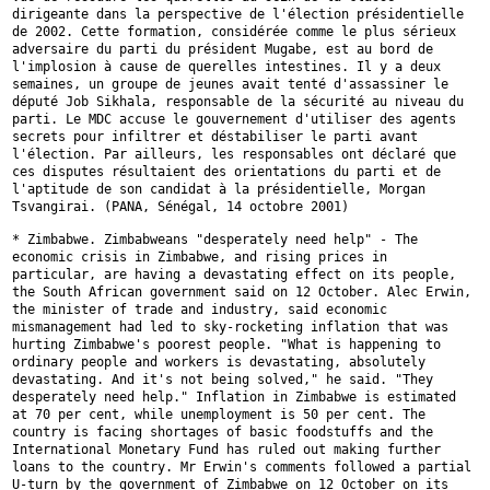
dirigeante dans la perspective de l'élection présidentielle
de 2002.
Cette formation, considérée comme le plus sérieux
adversaire du parti du
président Mugabe, est au bord de
l'implosion à cause de querelles
intestines. Il y a deux
semaines, un groupe de jeunes avait tenté
d'assassiner le
député Job Sikhala, responsable de la sécurité au niveau du
parti. Le MDC accuse le gouvernement d'utiliser des agents
secrets pour
infiltrer et déstabiliser le parti avant
l'élection. Par ailleurs, les
responsables ont déclaré que
ces disputes résultaient des orientations du
parti et de
l'aptitude de son candidat à la présidentielle, Morgan
Tsvangirai. (PANA, Sénégal, 14 octobre 2001)
* Zimbabwe. Zimbabweans "desperately need help" - The
economic crisis in
Zimbabwe, and rising prices in
particular, are having a devastating effect
on its people,
the South African government said on 12 October. Alec Erwin,
the minister of trade and industry, said economic
mismanagement had led to
sky-rocketing inflation that was
hurting Zimbabwe's poorest people. "What
is happening to
ordinary people and workers is devastating, absolutely
devastating. And it's not being solved," he said. "They
desperately need
help." Inflation in Zimbabwe is estimated
at 70 per cent, while
unemployment is 50 per cent. The
country is facing shortages of basic
foodstuffs and the
International Monetary Fund has ruled out making further
loans to the country. Mr Erwin's comments followed a partial
U-turn by the
government of Zimbabwe on 12 October on its