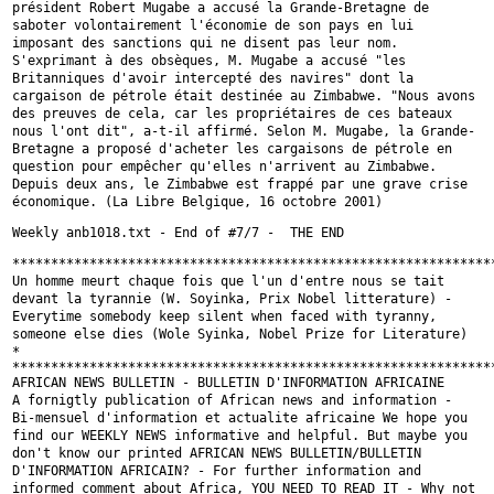
président Robert
Mugabe a accusé la Grande-Bretagne de
saboter volontairement l'économie de
son pays en lui
imposant des sanctions qui ne disent pas leur nom.
S'exprimant à des obsèques, M. Mugabe a accusé "les
Britanniques d'avoir
intercepté des navires" dont la
cargaison de pétrole était destinée au
Zimbabwe. "Nous avons
des preuves de cela, car les propriétaires de ces
bateaux
nous l'ont dit", a-t-il affirmé. Selon M. Mugabe, la
Grande-
Bretagne a proposé d'acheter les cargaisons de pétrole en
question
pour empêcher qu'elles n'arrivent au Zimbabwe.
Depuis deux ans, le Zimbabwe
est frappé par une grave crise
économique. (La Libre Belgique, 16 octobre
2001)
Weekly anb1018.txt - End of #7/7 -  THE END

Un homme meurt chaque fois que l'un d'entre nous se tait
devant la tyrannie
(W. Soyinka, Prix Nobel litterature) -
Everytime somebody keep silent when
faced with tyranny,
someone else dies (Wole Syinka, Nobel Prize for
Literature)
*
***************************************************************
A fornigtly publication of African news and information -
Bi-mensuel
d'information et actualite africaine
We hope you
find our WEEKLY NEWS informative and helpful. But maybe you
don't know our printed
AFRICAN NEWS BULLETIN/BULLETIN
D'INFORMATION AFRICAIN? - For further
information and
informed comment about Africa, YOU NEED TO READ IT - Why
not