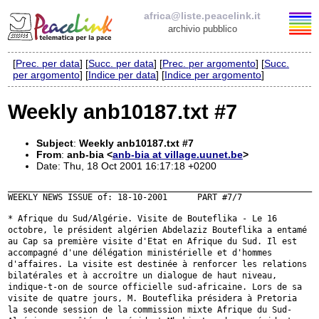
africa@liste.peacelink.it
archivio pubblico
[
Prec. per data
] [
Succ. per data
] [
Prec. per argomento
] [
Succ.
Elenco delle liste
per argomento
] [
Indice per data
] [
Indice per argomento
]
africa@liste.peacelink.it
Weekly anb10187.txt #7
Policy delle liste di PeaceLink
Subject
:
Weekly anb10187.txt #7
From
:
anb-bia <
anb-bia at village.uunet.be
>
Informativa sulla privacy
Date: Thu, 18 Oct 2001 16:17:18 +0200
_____________________________________________________________

WEEKLY NEWS ISSUE of: 18-10-2001      PART #7/7

Richieste di rimozione
* Afrique du Sud/Algérie. Visite de Bouteflika - Le 16
octobre, le
président algérien Abdelaziz Bouteflika a entamé
au Cap sa première visite
d'Etat en Afrique du Sud. Il est
accompagné d'une délégation ministérielle
et d'hommes
d'affaires. La visite est destinée à renforcer les relations
bilatérales et à accroître un dialogue de haut niveau,
indique-t-on de
source officielle sud-africaine. Lors de sa
visite de quatre jours, M.
Bouteflika présidera à Pretoria
la seconde session de la commission mixte
Afrique du Sud-