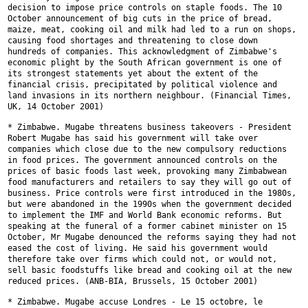
decision to impose price
controls on staple foods. The 10
October announcement of big cuts in the
price of bread,
maize, meat, cooking oil and milk had led to a run on
shops,
causing food shortages and threatening to close down
hundreds of
companies. This acknowledgment of Zimbabwe's
economic plight by the South
African government is one of
its strongest statements yet about the extent
of the
financial crisis, precipitated by political violence and
land
invasions in its northern neighbour. (Financial Times,
UK, 14 October 2001)
* Zimbabwe. Mugabe threatens business takeovers - President
Robert Mugabe
has said his government will take over
companies which close due to the new
compulsory reductions
in food prices. The government announced controls on
the
prices of basic foods last week, provoking many Zimbabwean
food
manufacturers and retailers to say they will go out of
business. Price
controls were first introduced in the 1980s,
but were abandoned in the
1990s when the government decided
to implement the IMF and World Bank
economic reforms. But
speaking at the funeral of a former cabinet minister
on 15
October, Mr Mugabe denounced the reforms saying they had not
eased
the cost of living. He said his government would
therefore take over firms
which could not, or would not,
sell basic foodstuffs like bread and cooking
oil at the new
reduced prices. (ANB-BIA, Brussels, 15 October 2001)
* Zimbabwe. Mugabe accuse Londres - Le 15 octobre, le