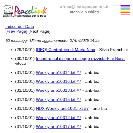
africa@liste.peacelink.it
archivio pubblico
Indice per Data
Elenco delle liste
[
Prev Page
] [Next Page]
60 messaggi. Ultimo aggiornamento: 07/07/2026 14:35
africa@liste.peacelink.it
(29/10/01)
[REQ] Centrafrica di Maria Nina
- Silvia Franchini
Policy delle liste di PeaceLink
(30/10/01)
Incontro sul disegno di legge razzista Fini-Bossi
-
vitoco
Informativa sulla privacy
(31/10/01)
Weekly anb10314.txt #7
- anb-bia
(31/10/01)
Weekly anb10316.txt #7
- anb-bia
Richieste di rimozione
(31/10/01)
Weekly anb10313.txt #7
- anb-bia
(31/10/01)
Weekly anb10315.txt #7
- anb-bia
(31/10/01)
NDX Weekly anb1031.txt #7
- anb-bia
(31/10/01)
Weekly anb10312.txt #7
- anb-bia
(31/10/01)
Weekly anb10317.txt #7
- anb-bia