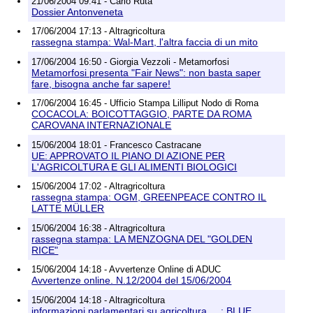
21/06/2004 09:41 - Carlo Ruta
Dossier Antonveneta
17/06/2004 17:13 - Altragricoltura
rassegna stampa: Wal-Mart, l'altra faccia di un mito
17/06/2004 16:50 - Giorgia Vezzoli - Metamorfosi
Metamorfosi presenta "Fair News": non basta saper
fare, bisogna anche far sapere!
17/06/2004 16:45 - Ufficio Stampa Lilliput Nodo di Roma
COCACOLA: BOICOTTAGGIO, PARTE DA ROMA
CAROVANA INTERNAZIONALE
15/06/2004 18:01 - Francesco Castracane
UE: APPROVATO IL PIANO DI AZIONE PER
L'AGRICOLTURA E GLI ALIMENTI BIOLOGICI
15/06/2004 17:02 - Altragricoltura
rassegna stampa: OGM, GREENPEACE CONTRO IL
LATTE MÜLLER
15/06/2004 16:38 - Altragricoltura
rassegna stampa: LA MENZOGNA DEL "GOLDEN
RICE"
15/06/2004 14:18 - Avvertenze Online di ADUC
Avvertenze online. N.12/2004 del 15/06/2004
15/06/2004 14:18 - Altragricoltura
informazioni parlamentari su agricoltura, ...: BLUE