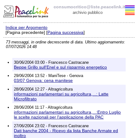
consumocritico@liste.peacelink.it
archivio pubblico
Indice per Argomento
Elenco delle liste
[Pagina precedente] [
Pagina successiva
]
73 messaggi, in ordine decrescente di data. Ultimo aggiornamento:
consumocritico@liste.peacelink.it
07/07/2026 14:48
Policy delle liste di PeaceLink
30/06/2004 03:00 - Francesco Castracane
Beppe Grillo sull'Enel e sul risparmio energetico
Informativa sulla privacy
29/06/2004 13:52 - ManiTese - Genova
03/07 Genova: cena manitese
Richieste di rimozione
28/06/2004 12:27 - Altragricoltura
informazioni parlamentari su agricoltura,...: Latte
Microfiltrato
28/06/2004 11:17 - Altragricoltura
informazioni parlamentari su agricoltura,...:Entro Luglio
le scelte nazionali per l'applicazione della PAC
27/06/2004 23:02 - Francesco Castracane
Dati banche 2004 - Ricevo da lista Banche Armate ed
inoltro