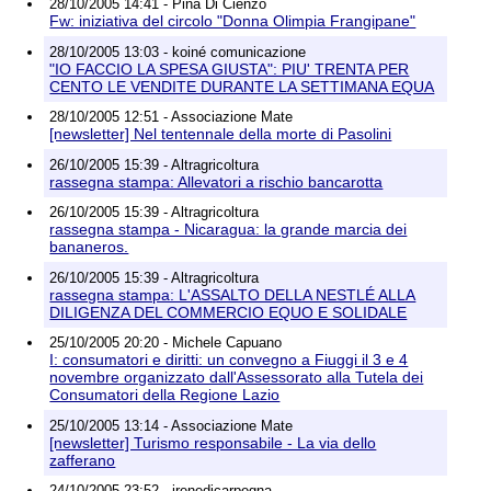
28/10/2005 14:41 - Pina Di Cienzo
Fw: iniziativa del circolo "Donna Olimpia Frangipane"
28/10/2005 13:03 - koiné comunicazione
"IO FACCIO LA SPESA GIUSTA": PIU' TRENTA PER
CENTO LE VENDITE DURANTE LA SETTIMANA EQUA
28/10/2005 12:51 - Associazione Mate
[newsletter] Nel tentennale della morte di Pasolini
26/10/2005 15:39 - Altragricoltura
rassegna stampa: Allevatori a rischio bancarotta
26/10/2005 15:39 - Altragricoltura
rassegna stampa - Nicaragua: la grande marcia dei
bananeros.
26/10/2005 15:39 - Altragricoltura
rassegna stampa: L'ASSALTO DELLA NESTLÉ ALLA
DILIGENZA DEL COMMERCIO EQUO E SOLIDALE
25/10/2005 20:20 - Michele Capuano
I: consumatori e diritti: un convegno a Fiuggi il 3 e 4
novembre organizzato dall'Assessorato alla Tutela dei
Consumatori della Regione Lazio
25/10/2005 13:14 - Associazione Mate
[newsletter] Turismo responsabile - La via dello
zafferano
24/10/2005 23:52 - irenedicarpegna