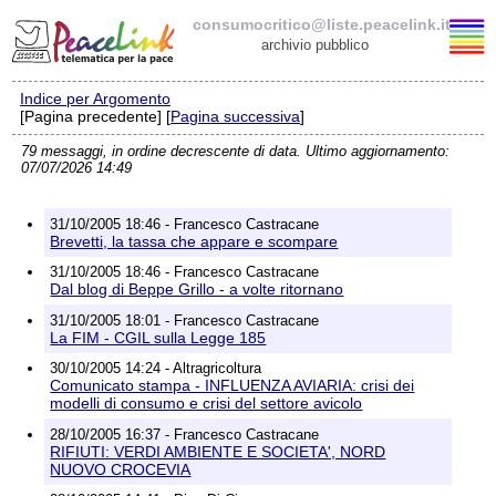
consumocritico@liste.peacelink.it
archivio pubblico
Indice per Argomento
Elenco delle liste
[Pagina precedente] [
Pagina successiva
]
79 messaggi, in ordine decrescente di data. Ultimo aggiornamento:
consumocritico@liste.peacelink.it
07/07/2026 14:49
Policy delle liste di PeaceLink
31/10/2005 18:46 - Francesco Castracane
Brevetti, la tassa che appare e scompare
Informativa sulla privacy
31/10/2005 18:46 - Francesco Castracane
Dal blog di Beppe Grillo - a volte ritornano
Richieste di rimozione
31/10/2005 18:01 - Francesco Castracane
La FIM - CGIL sulla Legge 185
30/10/2005 14:24 - Altragricoltura
Comunicato stampa - INFLUENZA AVIARIA: crisi dei
modelli di consumo e crisi del settore avicolo
28/10/2005 16:37 - Francesco Castracane
RIFIUTI: VERDI AMBIENTE E SOCIETA', NORD
NUOVO CROCEVIA