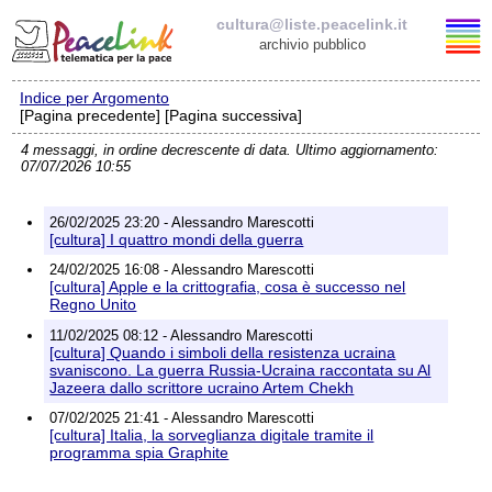
cultura@liste.peacelink.it
archivio pubblico
Indice per Argomento
Elenco delle liste
[Pagina precedente] [Pagina successiva]
4 messaggi, in ordine decrescente di data. Ultimo aggiornamento:
cultura@liste.peacelink.it
07/07/2026 10:55
Iscrizione / Cancellazione
26/02/2025 23:20 - Alessandro Marescotti
[cultura] I quattro mondi della guerra
Policy delle liste di PeaceLink
24/02/2025 16:08 - Alessandro Marescotti
[cultura] Apple e la crittografia, cosa è successo nel
Regno Unito
Informativa sulla privacy
11/02/2025 08:12 - Alessandro Marescotti
[cultura] Quando i simboli della resistenza ucraina
Richieste di rimozione
svaniscono. La guerra Russia-Ucraina raccontata su Al
Jazeera dallo scrittore ucraino Artem Chekh
07/02/2025 21:41 - Alessandro Marescotti
[cultura] Italia, la sorveglianza digitale tramite il
programma spia Graphite