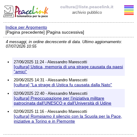
cultura@liste.peacelink.it
archivio pubblico
Indice per Argomento
Elenco delle liste
[Pagina precedente] [Pagina successiva]
4 messaggi, in ordine decrescente di data. Ultimo aggiornamento:
cultura@liste.peacelink.it
07/07/2026 10:55
Iscrizione / Cancellazione
27/06/2025 11:24 - Alessandro Marescotti
[cultura] Ustica, memoria di una strage causata da paesi
Policy delle liste di PeaceLink
“amici”
20/06/2025 14:31 - Alessandro Marescotti
[cultura] "La strage di Ustica fu causata dalla Nato"
Informativa sulla privacy
02/06/2025 22:40 - Alessandro Marescotti
[cultura] Preoccupazione per l’iniziativa militare
Richieste di rimozione
patrocinata dall’UNESCO e dall'Università di Udine
02/06/2025 11:16 - Alessandro Marescotti
[cultura] Rompiamo il silenzio con la Scuola per la Pace,
iniziative a Torino e in Piemonte