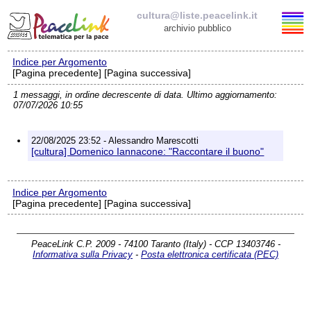
cultura@liste.peacelink.it
archivio pubblico
Indice per Argomento
Elenco delle liste
[Pagina precedente] [Pagina successiva]
1 messaggi, in ordine decrescente di data. Ultimo aggiornamento:
cultura@liste.peacelink.it
07/07/2026 10:55
Iscrizione / Cancellazione
22/08/2025 23:52 - Alessandro Marescotti
[cultura] Domenico Iannacone: "Raccontare il buono"
Policy delle liste di PeaceLink
Indice per Argomento
Informativa sulla privacy
[Pagina precedente] [Pagina successiva]
Richieste di rimozione
PeaceLink C.P. 2009 - 74100 Taranto (Italy) - CCP 13403746 -
Informativa sulla Privacy
-
Posta elettronica certificata (PEC)