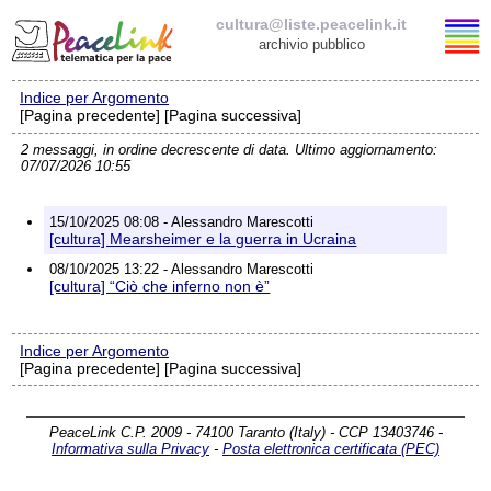
cultura@liste.peacelink.it
archivio pubblico
Indice per Argomento
Elenco delle liste
[Pagina precedente] [Pagina successiva]
2 messaggi, in ordine decrescente di data. Ultimo aggiornamento:
cultura@liste.peacelink.it
07/07/2026 10:55
Iscrizione / Cancellazione
15/10/2025 08:08 - Alessandro Marescotti
[cultura] Mearsheimer e la guerra in Ucraina
Policy delle liste di PeaceLink
08/10/2025 13:22 - Alessandro Marescotti
[cultura] “Ciò che inferno non è”
Informativa sulla privacy
Indice per Argomento
Richieste di rimozione
[Pagina precedente] [Pagina successiva]
PeaceLink C.P. 2009 - 74100 Taranto (Italy) - CCP 13403746 -
Informativa sulla Privacy
-
Posta elettronica certificata (PEC)