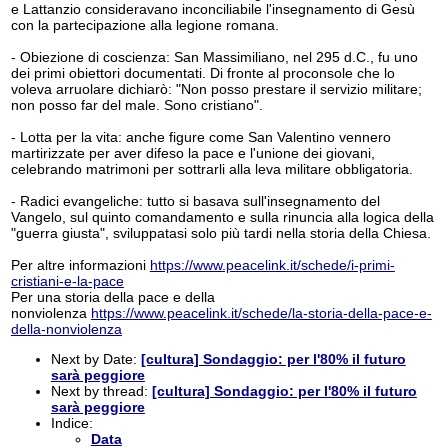
e Lattanzio consideravano inconciliabile l'insegnamento di Gesù 
con la partecipazione alla legione romana.
- Obiezione di coscienza: San Massimiliano, nel 295 d.C., fu uno 
dei primi obiettori documentati. Di fronte al proconsole che lo 
voleva arruolare dichiarò: "Non posso prestare il servizio militare; 
non posso far del male. Sono cristiano".
- Lotta per la vita: anche figure come San Valentino vennero 
martirizzate per aver difeso la pace e l'unione dei giovani, 
celebrando matrimoni per sottrarli alla leva militare obbligatoria.
- Radici evangeliche: tutto si basava sull'insegnamento del 
Vangelo, sul quinto comandamento e sulla rinuncia alla logica della 
"guerra giusta", sviluppatasi solo più tardi nella storia della Chiesa.
Per altre informazioni
https://www.peacelink.it/schede/i-primi-
cristiani-e-la-pace
Per una storia della pace e della
nonviolenza
https://www.peacelink.it/schede/la-storia-della-pace-e-
della-nonviolenza
Next by Date:
[cultura] Sondaggio: per l'80% il futuro
sarà peggiore
Next by thread:
[cultura] Sondaggio: per l'80% il futuro
sarà peggiore
Indice:
Data