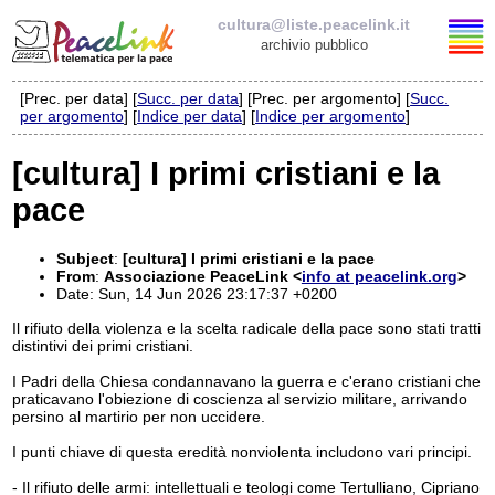
cultura@liste.peacelink.it
archivio pubblico
[Prec. per data] [
Succ. per data
] [Prec. per argomento] [
Succ.
Elenco delle liste
per argomento
] [
Indice per data
] [
Indice per argomento
]
cultura@liste.peacelink.it
[cultura] I primi cristiani e la
pace
Iscrizione / Cancellazione
Policy delle liste di PeaceLink
Subject
:
[cultura] I primi cristiani e la pace
From
:
Associazione PeaceLink <
info at peacelink.org
>
Date: Sun, 14 Jun 2026 23:17:37 +0200
Informativa sulla privacy
Il rifiuto della violenza e la scelta radicale della pace sono stati tratti 
distintivi dei primi cristiani. 
Richieste di rimozione
I Padri della Chiesa condannavano la guerra e c'erano cristiani che 
praticavano l'obiezione di coscienza al servizio militare, arrivando 
persino al martirio per non uccidere.
I punti chiave di questa eredità nonviolenta includono vari principi.
- Il rifiuto delle armi: intellettuali e teologi come Tertulliano, Cipriano 