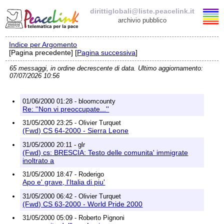
dirittiglobali@liste.peacelink.it
archivio pubblico
Indice per Argomento
Elenco delle liste
[Pagina precedente] [
Pagina successiva
]
65 messaggi, in ordine decrescente di data. Ultimo aggiornamento:
dirittiglobali@liste.peacelink.it
07/07/2026 10:56
Iscrizione / Cancellazione
01/06/2000 01:28 - bloomcounty
Re: ''Non vi preoccupate...''
Policy delle liste di PeaceLink
31/05/2000 23:25 - Olivier Turquet
(Fwd) CS 64-2000 - Sierra Leone
Informativa sulla privacy
31/05/2000 20:11 - glr
(Fwd) cs: BRESCIA: Testo delle comunita' immigrate
inoltrato a
Richieste di rimozione
31/05/2000 18:47 - Roderigo
Apo e' grave, l'Italia di piu'
31/05/2000 06:42 - Olivier Turquet
(Fwd) CS 63-2000 - World Pride 2000
31/05/2000 05:09 - Roberto Pignoni