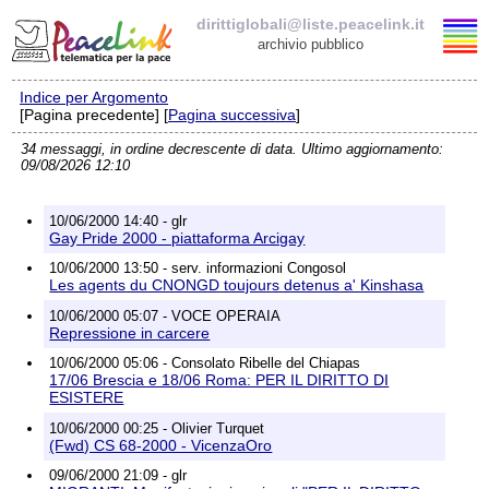
dirittiglobali@liste.peacelink.it
archivio pubblico
Indice per Argomento
Elenco delle liste
[Pagina precedente] [
Pagina successiva
]
34 messaggi, in ordine decrescente di data. Ultimo aggiornamento:
dirittiglobali@liste.peacelink.it
09/08/2026 12:10
Iscrizione / Cancellazione
10/06/2000 14:40 - glr
Gay Pride 2000 - piattaforma Arcigay
Policy delle liste di PeaceLink
10/06/2000 13:50 - serv. informazioni Congosol
Les agents du CNONGD toujours detenus a' Kinshasa
Informativa sulla privacy
10/06/2000 05:07 - VOCE OPERAIA
Repressione in carcere
Richieste di rimozione
10/06/2000 05:06 - Consolato Ribelle del Chiapas
17/06 Brescia e 18/06 Roma: PER IL DIRITTO DI
ESISTERE
10/06/2000 00:25 - Olivier Turquet
(Fwd) CS 68-2000 - VicenzaOro
09/06/2000 21:09 - glr