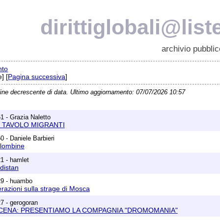
dirittiglobali@list
archivio pubblic
nto
] [
Pagina successiva
]
dine decrescente di data. Ultimo aggiornamento: 07/07/2026 10:57
1 - Grazia Naletto
TAVOLO MIGRANTI
0 - Daniele Barbieri
olombine
1 - hamlet
rdistan
29 - huambo
razioni sulla strage di Mosca
7 - gerogoran
SCENA: PRESENTIAMO LA COMPAGNIA "DROMOMANIA"