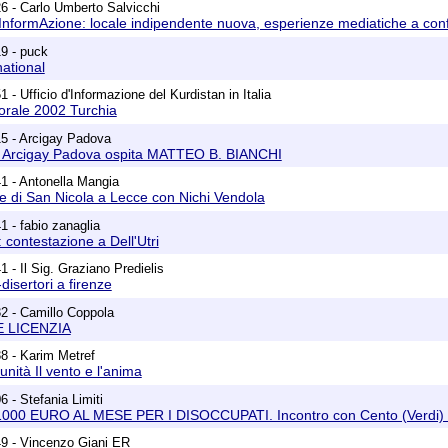
6 - Carlo Umberto Salvicchi
InformAzione: locale indipendente nuova, esperienze mediatiche a conf
9 - puck
ational
 - Ufficio d'Informazione del Kurdistan in Italia
torale 2002 Turchia
15 - Arcigay Padova
 Arcigay Padova ospita MATTEO B. BIANCHI
1 - Antonella Mangia
ere di San Nicola a Lecce con Nichi Vendola
1 - fabio zanaglia
 contestazione a Dell'Utri
 - Il Sig. Graziano Predielis
disertori a firenze
2 - Camillo Coppola
E LICENZIA
8 - Karim Metref
nità Il vento e l'anima
 - Stefania Limiti
000 EURO AL MESE PER I DISOCCUPATI. Incontro con Cento (Verdi) e
49 - Vincenzo Giani ER