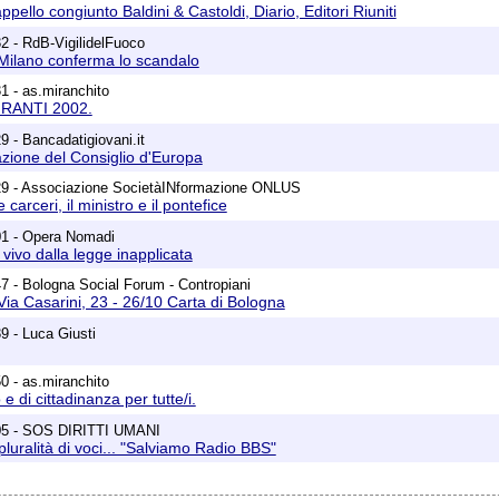
ello congiunto Baldini & Castoldi, Diario, Editori Riuniti
2 - RdB-VigilidelFuoco
 Milano conferma lo scandalo
1 - as.miranchito
RANTI 2002.
9 - Bancadatigiovani.it
zione del Consiglio d'Europa
29 - Associazione SocietàINformazione ONLUS
 carceri, il ministro e il pontefice
01 - Opera Nomadi
 vivo dalla legge inapplicata
7 - Bologna Social Forum - Contropiani
ia Casarini, 23 - 26/10 Carta di Bologna
9 - Luca Giusti
0 - as.miranchito
o e di cittadinanza per tutte/i.
05 - SOS DIRITTI UMANI
pluralità di voci... "Salviamo Radio BBS"