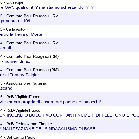
56 - Giuseppe
 e GAY: quali diritti? ma stiamo scherzando?????
56 - Comitato Paul Rougeau - RM
egamento n. 109
 - Carla Astolfi
 contro la Pena di Morte
14 - Comitato Paul Rougeau - RM
 email
14 - Comitato Paul Rougeau (RM)
 - numeri di fax
14 - Comitato Paul Rougeau (RM)
ore di Tommy Zeigler
5 - Associazione Partenia
aticano
5 - RdB-VigilidelFuoco
vi: sembra proprio di essere nel paese dei balocchi!
4 - RdB-VigilidelFuoco
UN INCENDIO BOSCHIVO CON TANTI NUMERI DI TELEFONO E PO
34 - RdB Federazione Firenze
MINALIZZAZIONE DEL SINDACALISMO DI BASE
4 - Dal Canto Paolo