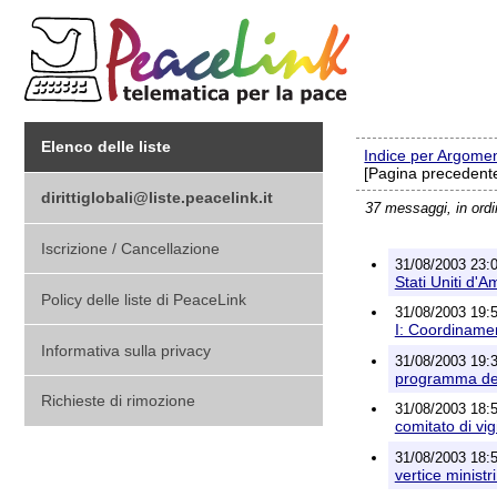
Elenco delle liste
Indice per Argome
[Pagina precedente
dirittiglobali@liste.peacelink.it
37 messaggi, in ord
Iscrizione / Cancellazione
31/08/2003 23:
Stati Uniti d'A
Policy delle liste di PeaceLink
31/08/2003 19:5
I: Coordiname
Informativa sulla privacy
31/08/2003 19:
programma defi
Richieste di rimozione
31/08/2003 18:57
comitato di vi
31/08/2003 18:5
vertice minist