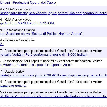
ti Umani - Produzioni Operai del Cuore
4 - RdB-VigilidelFuoco
assegnare medaglie a vedove, figli e parenti, ma non pagano i funeral
4 - RdB-VigilidelFuoco
iego GIU' LE MANI DALLE PENSIONI
9 - Associazione Orlando
no: Sessione estiva "Scuola di Politica Hannah Arendt"
54 - Giuseppe Casarrubea
to"
 - Associazione per i popoli minacciati / Gesellschaft für bedrohte Völker
 sulla Verità in Perù conferma la morte di 49.000 Indiani
 - Associazione per i popoli minacciati / Gesellschaft für bedrohte Völker
 Arusha. Più diritti per i popoli indigeni in Africa!
7 - Davide Bertok
ieste] comunicato congiunto CGIL-ICS - respingimrespingimento kurdi 
 - Associazione per i popoli minacciati / Gesellschaft für bedrohte Völker
lizzazione umana
 - Associazione per i popoli minacciati / Gesellschaft für bedrohte Völker
Alì il Chimico" e le aziende che hanno sostenuto l'industria chimica irac