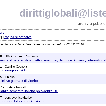
dirittiglobali@list
archivio pubblic
nto
] [
Pagina successiva
]
ine decrescente di data. Ultimo aggiornamento: 07/07/2026 10:57
08 - Ufficio Stampa Amnesty
merica: il pericolo di un cattivo esempio, denuncia Amnesty International
1 - Camillo Coppola
nto europeo exide
35 - lumaka
nitivo giornate di viterbo
 - Cristina Ronzitti
gilanza semestre italiano presidenza UE
7 - controverticeviterbo
ri europei della comunicazione