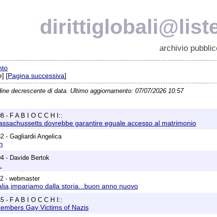
dirittiglobali@list
archivio pubblic
nto
] [
Pagina successiva
]
dine decrescente di data. Ultimo aggiornamento: 07/07/2026 10:57
8 - F A B I O C C H I::
assachussetts dovrebbe garantire eguale accesso al matrimonio
 - Gagliardii Angelica
n
4 - Davide Bertok
.
52 - webmaster
italia,impariamo dalla storia...buon anno nuovo
5 - F A B I O C C H I::
mbers Gay Victims of Nazis