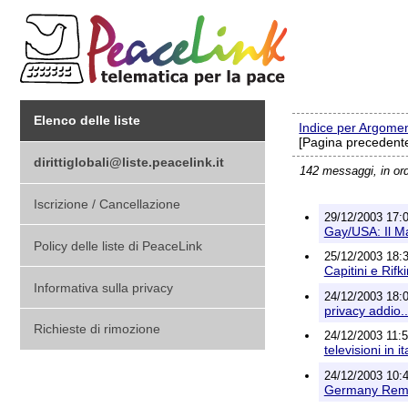
Elenco delle liste
Indice per Argome
[Pagina precedente
dirittiglobali@liste.peacelink.it
142 messaggi, in or
Iscrizione / Cancellazione
29/12/2003 17:0
Gay/USA: Il M
Policy delle liste di PeaceLink
25/12/2003 18:32
Capitini e Rifki
Informativa sulla privacy
24/12/2003 18:0
privacy addio..
Richieste di rimozione
24/12/2003 11:
televisioni in 
24/12/2003 10:4
Germany Reme