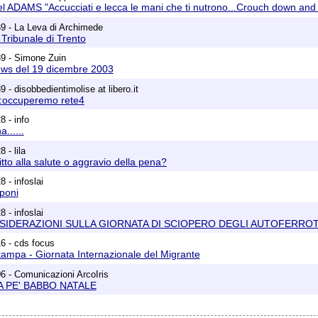
l ADAMS "Accucciati e lecca le mani che ti nutrono...Crouch down and l
9 - La Leva di Archimede
 Tribunale di Trento
39 - Simone Zuin
ews del 19 dicembre 2003
 - disobbedientimolise at libero.it
i:occuperemo rete4
8 - info
......
 - lila
to alla salute o aggravio della pena?
 - infoslai
poni
 - infoslai
IDERAZIONI SULLA GIORNATA DI SCIOPERO DEGLI AUTOFERROT
6 - cds focus
ampa - Giornata Internazionale del Migrante
6 - Comunicazioni ArcoIris
A PE' BABBO NATALE