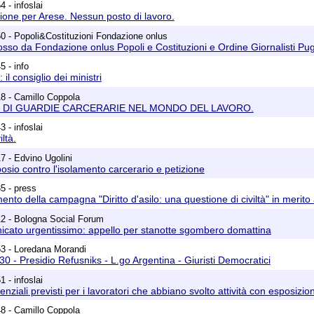
 - infoslai
gione per Arese. Nessun posto di lavoro.
0 - Popoli&Costituzioni Fondazione onlus
sso da Fondazione onlus Popoli e Costituzioni e Ordine Giornalisti Pug
5 - info
l consiglio dei ministri
8 - Camillo Coppola
 DI GUARDIE CARCERARIE NEL MONDO DEL LAVORO.
 - infoslai
iltà.
7 - Edvino Ugolini
osio contro l'isolamento carcerario e petizione
5 - press
o della campagna "Diritto d'asilo: una questione di civiltà" in merito al
12 - Bologna Social Forum
cato urgentissimo: appello per stanotte sgombero domattina
3 - Loredana Morandi
30 - Presidio Refusniks - L.go Argentina - Giuristi Democratici
 - infoslai
enziali previsti per i lavoratori che abbiano svolto attività con esposizio
8 - Camillo Coppola