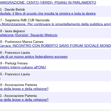
 IMMIGRAZIONE. CENTO (VERDI): PISANU IN PARLAMENTO
1 - Davide Bertok
bufala: il libro di scuola che insulta la sinistra e loda la destra
27 - Segreteria RdB CUB Nazionale
lla Motorizzazione. Per continuare lo smantellamento della pubblica amm
8 - laura degrassi
efalcone (Gorizia): Sguardo Meticcio
18 - Puntorosso Massa Carrara
 Carrara: INCONTRO CON ROBERTO SAVIO FORUM SOCIALE MOND
6 - Francesco Lauria
cute di un nuovo antico federalismo europeo
 - Pierluigi Ferrara
inistro Interni cubano all'ONU
5 - Francesco Lauria
e
9 - Associazione Partenia
 della legge e della religione!!
1 - Associazione Partenia
 della legge e della religione!!