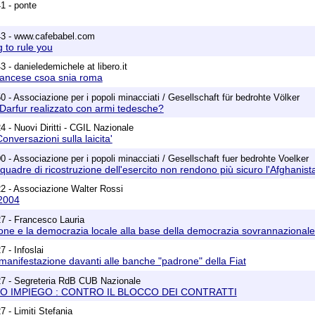
1 - ponte
43 - www.cafebabel.com
 to rule you
 - danieledemichele at libero.it
 francese csoa snia roma
 - Associazione per i popoli minacciati / Gesellschaft für bedrohte Völker
n Darfur realizzato con armi tedesche?
 - Nuovi Diritti - CGIL Nazionale
nversazioni sulla laicita'
0 - Associazione per i popoli minacciati / Gesellschaft fuer bedrohte Voelker
quadre di ricostruzione dell'esercito non rendono più sicuro l'Afghanist
2 - Associazione Walter Rossi
2004
7 - Francesco Lauria
one e la democrazia locale alla base della democrazia sovrannazionale
 - Infoslai
manifestazione davanti alle banche "padrone" della Fiat
27 - Segreteria RdB CUB Nazionale
O IMPIEGO : CONTRO IL BLOCCO DEI CONTRATTI
 - Limiti Stefania