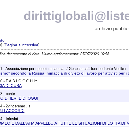
dirittiglobali@list
archivio pubblic
nto
] [
Pagina successiva
]
dine decrescente di data. Ultimo aggiornamento: 07/07/2026 10:58
1 - Associazione per i popoli minacciati / Gesellschaft fuer bedrohte Voelker
rismo" secondo la Russia: minaccia di divieto di lavoro per attivisti per i 
0 - F A B I O C C H I::
IA DI CUBA
3 - ponte
O DI IERI E DI OGGI
4 - 2vinceremo . s
 AGLI ACCORDI
 - Infoslai
MEO E DALL'ATM APPELLO A TUTTE LE SITUAZIONI DI LOTTA DI MIL