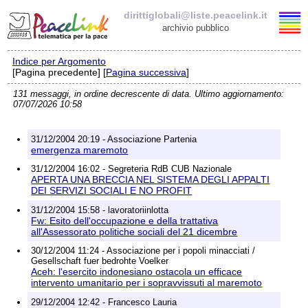
dirittiglobali@liste.peacelink.it
archivio pubblico
Indice per Argomento
Elenco delle liste
[Pagina precedente] [
Pagina successiva
]
131 messaggi, in ordine decrescente di data. Ultimo aggiornamento:
dirittiglobali@liste.peacelink.it
07/07/2026 10:58
Iscrizione / Cancellazione
31/12/2004 20:19 - Associazione Partenia
emergenza maremoto
Policy delle liste di PeaceLink
31/12/2004 16:02 - Segreteria RdB CUB Nazionale
APERTA UNA BRECCIA NEL SISTEMA DEGLI APPALTI
DEI SERVIZI SOCIALI E NO PROFIT
Informativa sulla privacy
31/12/2004 15:58 - lavoratoriinlotta
Fw: Esito dell'occupazione e della trattativa
Richieste di rimozione
all'Assessorato politiche sociali del 21 dicembre
30/12/2004 11:24 - Associazione per i popoli minacciati /
Gesellschaft fuer bedrohte Voelker
Aceh: l'esercito indonesiano ostacola un efficace
intervento umanitario per i sopravvissuti al maremoto
29/12/2004 12:42 - Francesco Lauria