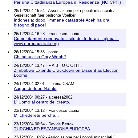
Per una Cittadinanza Europea di Residenza (NO CPT!)
28/12/2004 15:54 - Associazione per i popoli minacciati /
Gesellschaft fuer bedrohte Voelker
Indonesia: dopo l'immane catastrofe Aceh ha ora
bisogno di pace!
26/12/2004 16:28 - Francesco Lauria
Completamente rinnovato il sito dei federalisti globali :
www.europaplurale.org
26/12/2004 15:35 - ponte
Chi ha ucciso Gary Webb?
24/12/2004 13:47 - F A B I O C C H I::
Zimbabwe Extends Crackdown on Dissent as Election
Looms
24/12/2004 02:01 - Libreria CSAM
Auguri di Buon Natale
24/12/2004 00:27 - a.ceresa2002
L' Uomo al centro del creato.
23/12/2004 13:12 - Francesco Lauria
Mi chiederete perchè...
23/12/2004 00:54 - Davide Bertok
TURCHIA ED ESPANSIONE EUROPEA
22/12/2004 16:02 - Associazione per i popoli minacciati /