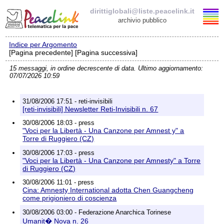
dirittiglobali@liste.peacelink.it
archivio pubblico
Indice per Argomento
Elenco delle liste
[Pagina precedente] [Pagina successiva]
15 messaggi, in ordine decrescente di data. Ultimo aggiornamento:
dirittiglobali@liste.peacelink.it
07/07/2026 10:59
Iscrizione / Cancellazione
31/08/2006 17:51 - reti-invisibili
[reti-invisibili] Newsletter Reti-Invisibili n. 67
Policy delle liste di PeaceLink
30/08/2006 18:03 - press
"Voci per la Libertà - Una Canzone per Amnest y" a
Torre di Ruggiero (CZ)
Informativa sulla privacy
30/08/2006 17:03 - press
"Voci per la Libertà - Una Canzone per Amnesty" a Torre
Richieste di rimozione
di Ruggiero (CZ)
30/08/2006 11:01 - press
Cina: Amnesty International adotta Chen Guangcheng
come prigioniero di coscienza
30/08/2006 03:00 - Federazione Anarchica Torinese
Umanit� Nova n. 26