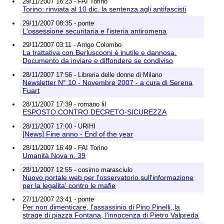
29/11/2007 16:23 - FAI Torino
Torino: rinviata al 10 dic. la sentenza agli antifascisti
29/11/2007 08:35 - ponte
L'ossessione securitaria e l'isteria antiromena
29/11/2007 03:11 - Arrigo Colombo
La trattativa con Berluscooni è inutile e dannosa.
Documento da inviare e diffondere se condiviso
28/11/2007 17:56 - Libreria delle donne di Milano
Newsletter N° 10 - Novembre 2007 - a cura di Serena
Fuart
28/11/2007 17:39 - romano lil
ESPOSTO CONTRO DECRETO-SICUREZZA
28/11/2007 17:00 - URIHI
[News] Fine anno - End of the year
28/11/2007 16:49 - FAI Torino
Umanità Nova n. 39
28/11/2007 12:55 - cosimo marasciulo
Nuovo portale web per l'osservatorio sull'informazione
per la legalita' contro le mafie
27/11/2007 23:41 - ponte
Per non dimenticare, l'assassinio di Pino Pinelli,,la
strage di piazza Fontana, l'innocenza di Pietro Valpreda