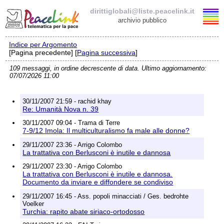
dirittiglobali@liste.peacelink.it
archivio pubblico
Indice per Argomento
Elenco delle liste
[Pagina precedente] [
Pagina successiva
]
109 messaggi, in ordine decrescente di data. Ultimo aggiornamento:
dirittiglobali@liste.peacelink.it
07/07/2026 11:00
Iscrizione / Cancellazione
30/11/2007 21:59 - rachid khay
Re: Umanità Nova n. 39
Policy delle liste di PeaceLink
30/11/2007 09:04 - Trama di Terre
7-9/12 Imola: Il multiculturalismo fa male alle donne?
Informativa sulla privacy
29/11/2007 23:36 - Arrigo Colombo
La trattativa con Berlusconi è inutile e dannosa
Richieste di rimozione
29/11/2007 23:30 - Arrigo Colombo
La trattativa con Berlusconi è inutile e dannosa.
Documento da inviare e diffondere se condiviso
29/11/2007 16:45 - Ass. popoli minacciati / Ges. bedrohte
Voelker
Turchia: rapito abate siriaco-ortodosso