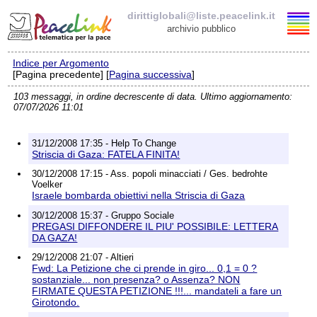
dirittiglobali@liste.peacelink.it
archivio pubblico
Indice per Argomento
Elenco delle liste
[Pagina precedente] [
Pagina successiva
]
103 messaggi, in ordine decrescente di data. Ultimo aggiornamento:
dirittiglobali@liste.peacelink.it
07/07/2026 11:01
Iscrizione / Cancellazione
31/12/2008 17:35 - Help To Change
Striscia di Gaza: FATELA FINITA!
Policy delle liste di PeaceLink
30/12/2008 17:15 - Ass. popoli minacciati / Ges. bedrohte
Voelker
Israele bombarda obiettivi nella Striscia di Gaza
Informativa sulla privacy
30/12/2008 15:37 - Gruppo Sociale
PREGASI DIFFONDERE IL PIU' POSSIBILE: LETTERA
Richieste di rimozione
DA GAZA!
29/12/2008 21:07 - Altieri
Fwd: La Petizione che ci prende in giro... 0,1 = 0 ?
sostanziale... non presenza? o Assenza? NON
FIRMATE QUESTA PETIZIONE !!!... mandateli a fare un
Girotondo.