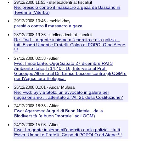
29/12/2008 11:53 - stellecadenti at tiscali.it
Re: presidio contro il massacro a gaza da Bassano in
Teverina (Viterbo)
29/12/2008 10:46 - rachid khay
presidio contro il massacro a gaza
28/12/2008 19:36 - stellecadenti at tiscali.it
Re: Fwd: La gente insieme all'esercito e alla polizia...
tutti Esseri Umani e Fratelli. Colpo di POPOLO ad Atene
!!!
27/12/2008 02:33 - Altieri
Fwd: Importante. Oggi Sabato 27 dicembre RAI 3
Ambiente Italia, h 14,40 - 16, Intervista al Prof.
Giuseppe Altieri e al Dr. Enrico Lucconi contro gli OGM e
per l'Agricoltura Biologica.
25/12/2008 01:01 - Ascar Mufasa
Re: Fwd: Sylvia Stolz, un avvocato in galera per
negazionismo ... attentato all'At. 21 della Costituzione?
24/12/2008 18:35 - Altieri
Fwd: Agernova: Auguri di Buon Natale...della
Biodiversità (e buon "mortale" agli OGM)
24/12/2008 15:03 - Altieri
Fwd: La gente insieme all'esercito e alla polizia... tutti
Esseri Umani e Fratelli. Colpo di POPOLO ad Atene !!!