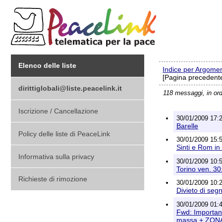
Elenco delle liste
Indice per Argome
[Pagina precedente
dirittiglobali@liste.peacelink.it
118 messaggi, in or
Iscrizione / Cancellazione
30/01/2009 17:2
Barelle
Policy delle liste di PeaceLink
30/01/2009 15:5
Sinti e Rom in
Informativa sulla privacy
30/01/2009 10:5
Torino ven. 30
Richieste di rimozione
30/01/2009 10:2
Divieto di seg
30/01/2009 01:40
Fwd: Importanti
massa + ZONA