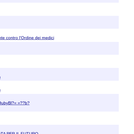
te contro l'Ordine dei medici
o
o
byBl?= =??b?
TA PER IL FUTURO