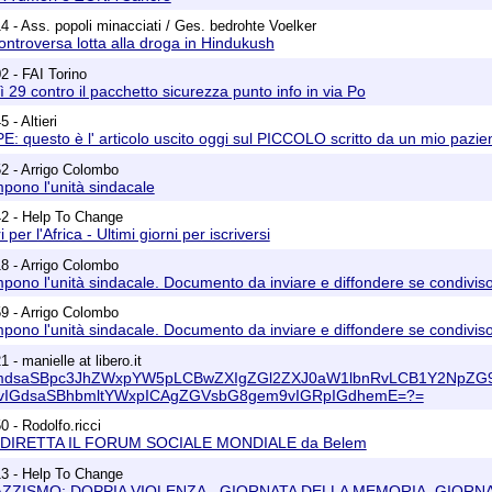
4 - Ass. popoli minacciati / Ges. bedrohte Voelker
ontroversa lotta alla droga in Hindukush
2 - FAI Torino
ì 29 contro il pacchetto sicurezza punto info in via Po
 - Altieri
 questo è l' articolo uscito oggi sul PICCOLO scritto da un mio pazien
2 - Arrigo Colombo
pono l'unità sindacale
42 - Help To Change
per l'Africa - Ultimi giorni per iscriversi
8 - Arrigo Colombo
pono l'unità sindacale. Documento da inviare e diffondere se condivis
9 - Arrigo Colombo
pono l'unità sindacale. Documento da inviare e diffondere se condivis
 - manielle at libero.it
dsaSBpc3JhZWxpYW5pLCBwZXIgZGl2ZXJ0aW1lbnRvLCB1Y2NpZG9u
vIGdsaSBhbmltYWxpICAgZGVsbG8gem9vIGRpIGdhemE=?=
 - Rodolfo.ricci
N DIRETTA IL FORUM SOCIALE MONDIALE da Belem
13 - Help To Change
ZZISMO: DOPPIA VIOLENZA - GIORNATA DELLA MEMORIA, GIORNA