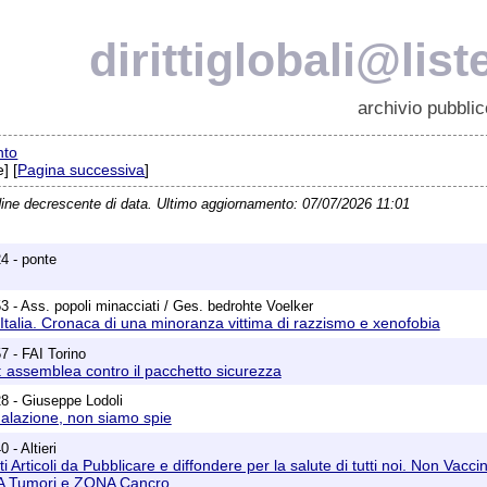
dirittiglobali@list
archivio pubblic
nto
] [
Pagina successiva
]
dine decrescente di data. Ultimo aggiornamento: 07/07/2026 11:01
4 - ponte
3 - Ass. popoli minacciati / Ges. bedrohte Voelker
 Italia. Cronaca di una minoranza vittima di razzismo e xenofobia
7 - FAI Torino
: assemblea contro il pacchetto sicurezza
8 - Giuseppe Lodoli
nalazione, non siamo spie
 - Altieri
 Articoli da Pubblicare e diffondere per la salute di tutti noi. Non Vacc
 Tumori e ZONA Cancro