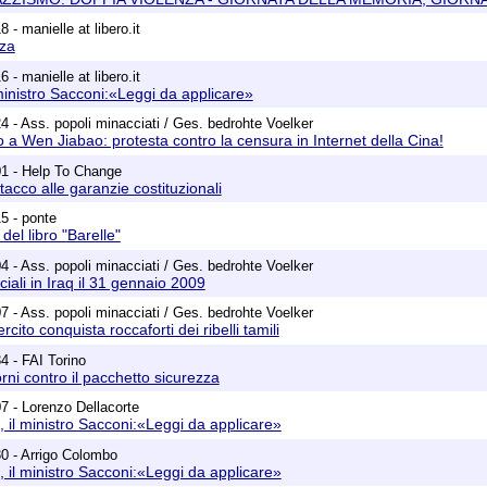
 - manielle at libero.it
za
 - manielle at libero.it
ministro Sacconi:«Leggi da applicare»
4 - Ass. popoli minacciati / Ges. bedrohte Voelker
 a Wen Jiabao: protesta contro la censura in Internet della Cina!
01 - Help To Change
attacco alle garanzie costituzionali
5 - ponte
del libro "Barelle"
4 - Ass. popoli minacciati / Ges. bedrohte Voelker
ciali in Iraq il 31 gennaio 2009
7 - Ass. popoli minacciati / Ges. bedrohte Voelker
rcito conquista roccaforti dei ribelli tamili
4 - FAI Torino
rni contro il pacchetto sicurezza
7 - Lorenzo Dellacorte
 il ministro Sacconi:«Leggi da applicare»
0 - Arrigo Colombo
 il ministro Sacconi:«Leggi da applicare»