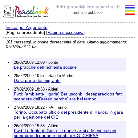
dirittiglobali@liste.peacelink.it
archivio pubblico
Indice per Argomento
Elenco delle liste
[Pagina precedente] [
Pagina successiva
]
101 messaggi, in ordine decrescente di data. Ultimo aggiornamento:
dirittiglobali@liste.peacelink.it
07/07/2026 11:02
Iscrizione / Cancellazione
28/02/2009 12:09 - ponte
Le pratiche dell'inchiesta sociale
Policy delle liste di PeaceLink
28/02/2009 10:57 - Sandro Martis
Dalla parte dei migranti.
Informativa sulla privacy
27/02/2009 18:38 - Altieri
Fwd: [ambiente_liguria] Berlusconi: i desaparecidos fatti
scendere dall'aereo perche' era bel tempo.
Richieste di rimozione
27/02/2009 18:22 - FAI Torino
Torino. Occupato ufficio del presidente di Kairos, in gara
per la gestione del CIE
26/02/2009 15:35 - Altieri
Fwd: Le ferite di Gaza, le nuove armi e le esecuzioni
sommarie di donne e bambini + G. CHIESA