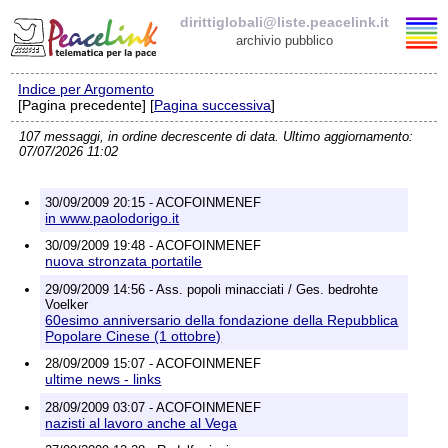
dirittiglobali@liste.peacelink.it
archivio pubblico
Indice per Argomento
Elenco delle liste
[Pagina precedente] [
Pagina successiva
]
107 messaggi, in ordine decrescente di data. Ultimo aggiornamento:
dirittiglobali@liste.peacelink.it
07/07/2026 11:02
Iscrizione / Cancellazione
30/09/2009 20:15 - ACOFOINMENEF
in www.paolodorigo.it
Policy delle liste di PeaceLink
30/09/2009 19:48 - ACOFOINMENEF
nuova stronzata portatile
Informativa sulla privacy
29/09/2009 14:56 - Ass. popoli minacciati / Ges. bedrohte
Voelker
60esimo anniversario della fondazione della Repubblica
Richieste di rimozione
Popolare Cinese (1 ottobre)
28/09/2009 15:07 - ACOFOINMENEF
ultime news - links
28/09/2009 03:07 - ACOFOINMENEF
nazisti al lavoro anche al Vega