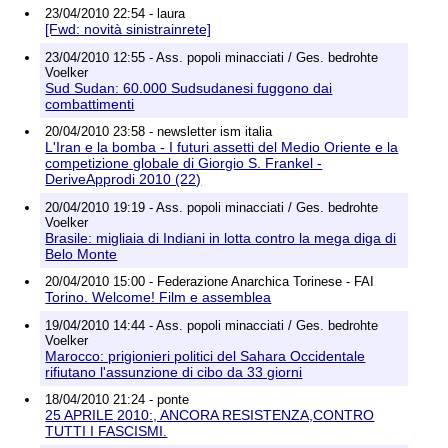
23/04/2010 22:54 - laura
[Fwd: novità sinistrainrete]
23/04/2010 12:55 - Ass. popoli minacciati / Ges. bedrohte
Voelker
Sud Sudan: 60.000 Sudsudanesi fuggono dai
combattimenti
20/04/2010 23:58 - newsletter ism italia
L'Iran e la bomba - I futuri assetti del Medio Oriente e la
competizione globale di Giorgio S. Frankel -
DeriveApprodi 2010 (22)
20/04/2010 19:19 - Ass. popoli minacciati / Ges. bedrohte
Voelker
Brasile: migliaia di Indiani in lotta contro la mega diga di
Belo Monte
20/04/2010 15:00 - Federazione Anarchica Torinese - FAI
Torino. Welcome! Film e assemblea
19/04/2010 14:44 - Ass. popoli minacciati / Ges. bedrohte
Voelker
Marocco: prigionieri politici del Sahara Occidentale
rifiutano l'assunzione di cibo da 33 giorni
18/04/2010 21:24 - ponte
25 APRILE 2010:, ANCORA RESISTENZA,CONTRO
TUTTI I FASCISMI.