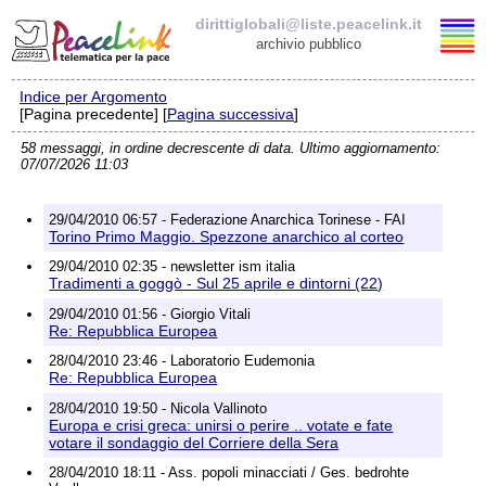
dirittiglobali@liste.peacelink.it
archivio pubblico
Indice per Argomento
Elenco delle liste
[Pagina precedente] [
Pagina successiva
]
58 messaggi, in ordine decrescente di data. Ultimo aggiornamento:
dirittiglobali@liste.peacelink.it
07/07/2026 11:03
Iscrizione / Cancellazione
29/04/2010 06:57 - Federazione Anarchica Torinese - FAI
Torino Primo Maggio. Spezzone anarchico al corteo
Policy delle liste di PeaceLink
29/04/2010 02:35 - newsletter ism italia
Tradimenti a goggò - Sul 25 aprile e dintorni (22)
Informativa sulla privacy
29/04/2010 01:56 - Giorgio Vitali
Re: Repubblica Europea
Richieste di rimozione
28/04/2010 23:46 - Laboratorio Eudemonia
Re: Repubblica Europea
28/04/2010 19:50 - Nicola Vallinoto
Europa e crisi greca: unirsi o perire .. votate e fate
votare il sondaggio del Corriere della Sera
28/04/2010 18:11 - Ass. popoli minacciati / Ges. bedrohte