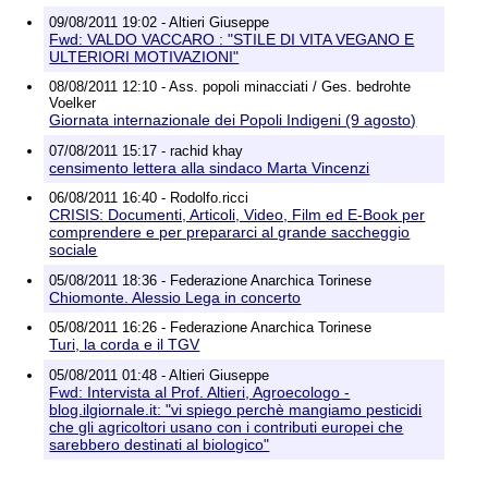
09/08/2011 19:02 - Altieri Giuseppe
Fwd: VALDO VACCARO : "STILE DI VITA VEGANO E
ULTERIORI MOTIVAZIONI"
08/08/2011 12:10 - Ass. popoli minacciati / Ges. bedrohte
Voelker
Giornata internazionale dei Popoli Indigeni (9 agosto)
07/08/2011 15:17 - rachid khay
censimento lettera alla sindaco Marta Vincenzi
06/08/2011 16:40 - Rodolfo.ricci
CRISIS: Documenti, Articoli, Video, Film ed E-Book per
comprendere e per prepararci al grande saccheggio
sociale
05/08/2011 18:36 - Federazione Anarchica Torinese
Chiomonte. Alessio Lega in concerto
05/08/2011 16:26 - Federazione Anarchica Torinese
Turi, la corda e il TGV
05/08/2011 01:48 - Altieri Giuseppe
Fwd: Intervista al Prof. Altieri, Agroecologo -
blog.ilgiornale.it: "vi spiego perchè mangiamo pesticidi
che gli agricoltori usano con i contributi europei che
sarebbero destinati al biologico"