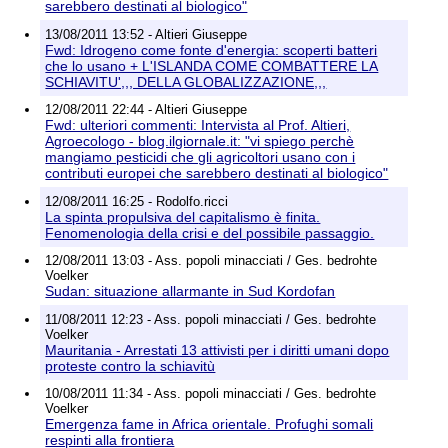
sarebbero destinati al biologico"
13/08/2011 13:52 - Altieri Giuseppe
Fwd: Idrogeno come fonte d'energia: scoperti batteri
che lo usano + L'ISLANDA COME COMBATTERE LA
SCHIAVITU',,, DELLA GLOBALIZZAZIONE,,,
12/08/2011 22:44 - Altieri Giuseppe
Fwd: ulteriori commenti: Intervista al Prof. Altieri,
Agroecologo - blog.ilgiornale.it: "vi spiego perchè
mangiamo pesticidi che gli agricoltori usano con i
contributi europei che sarebbero destinati al biologico"
12/08/2011 16:25 - Rodolfo.ricci
La spinta propulsiva del capitalismo è finita.
Fenomenologia della crisi e del possibile passaggio.
12/08/2011 13:03 - Ass. popoli minacciati / Ges. bedrohte
Voelker
Sudan: situazione allarmante in Sud Kordofan
11/08/2011 12:23 - Ass. popoli minacciati / Ges. bedrohte
Voelker
Mauritania - Arrestati 13 attivisti per i diritti umani dopo
proteste contro la schiavitù
10/08/2011 11:34 - Ass. popoli minacciati / Ges. bedrohte
Voelker
Emergenza fame in Africa orientale. Profughi somali
respinti alla frontiera