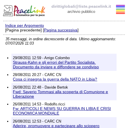
dirittiglobali@liste.peacelink.it
archivio pubblico
Indice per Argomento
Elenco delle liste
[Pagina precedente] [
Pagina successiva
]
35 messaggi, in ordine decrescente di data. Ultimo aggiornamento:
dirittiglobali@liste.peacelink.it
07/07/2026 11:03
Iscrizione / Cancellazione
29/08/2011 12:59 - Arrigo Colombo
Strauss-Kahn e gli errori del Partito Socialista.
Policy delle liste di PeaceLink
Documento da inviare e diffondere se condiviso
28/08/2011 20:27 - CARC CN
Cosa ci insegna la guerra della NATO in Libia?
Informativa sulla privacy
26/08/2011 22:48 - Davide Bertok
Fwd: Saverio Tommasi alla scoperta di Comunione e
Richieste di rimozione
Liberazione
26/08/2011 14:53 - Rodolfo.ricci
Fw: ARTICOLI E NEWS SU GUERRA IN LIBIA E CRISI
ECONOMICA MONDIALE
26/08/2011 12:53 - CARC CN
Aderire, promuovere e partecipare allo sciopero