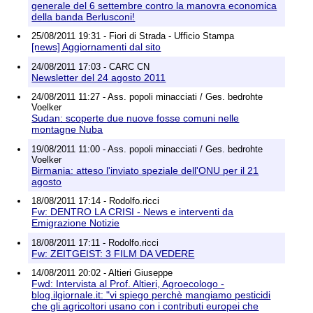
generale del 6 settembre contro la manovra economica
della banda Berlusconi!
25/08/2011 19:31 - Fiori di Strada - Ufficio Stampa
[news] Aggiornamenti dal sito
24/08/2011 17:03 - CARC CN
Newsletter del 24 agosto 2011
24/08/2011 11:27 - Ass. popoli minacciati / Ges. bedrohte
Voelker
Sudan: scoperte due nuove fosse comuni nelle
montagne Nuba
19/08/2011 11:00 - Ass. popoli minacciati / Ges. bedrohte
Voelker
Birmania: atteso l'inviato speziale dell'ONU per il 21
agosto
18/08/2011 17:14 - Rodolfo.ricci
Fw: DENTRO LA CRISI - News e interventi da
Emigrazione Notizie
18/08/2011 17:11 - Rodolfo.ricci
Fw: ZEITGEIST: 3 FILM DA VEDERE
14/08/2011 20:02 - Altieri Giuseppe
Fwd: Intervista al Prof. Altieri, Agroecologo -
blog.ilgiornale.it: "vi spiego perchè mangiamo pesticidi
che gli agricoltori usano con i contributi europei che