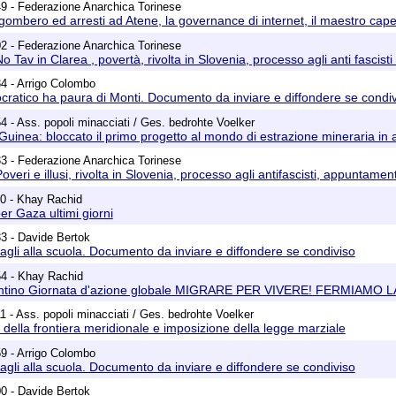
9 - Federazione Anarchica Torinese
gombero ed arresti ad Atene, la governance di internet, il maestro capel
2 - Federazione Anarchica Torinese
o Tav in Clarea , povertà, rivolta in Slovenia, processo agli anti fascist
4 - Arrigo Colombo
ocratico ha paura di Monti. Documento da inviare e diffondere se condi
4 - Ass. popoli minacciati / Ges. bedrohte Voelker
inea: bloccato il primo progetto al mondo di estrazione mineraria in 
3 - Federazione Anarchica Torinese
overi e illusi, rivolta in Slovenia, processo agli antifascisti, appuntament
30 - Khay Rachid
er Gaza ultimi giorni
3 - Davide Bertok
tagli alla scuola. Documento da inviare e diffondere se condiviso
54 - Khay Rachid
antino Giornata d'azione globale MIGRARE PER VIVERE! FERMIAMO
1 - Ass. popoli minacciati / Ges. bedrohte Voelker
a della frontiera meridionale e imposizione della legge marziale
9 - Arrigo Colombo
tagli alla scuola. Documento da inviare e diffondere se condiviso
0 - Davide Bertok