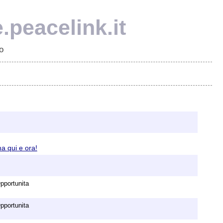
e.peacelink.it
o
ma qui e ora!
pportunita
pportunita