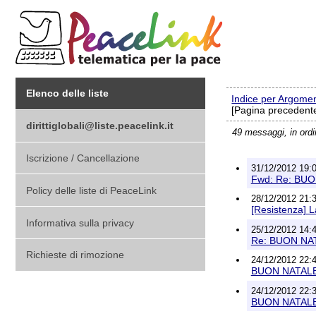
Elenco delle liste
Indice per Argome
[Pagina precedente
dirittiglobali@liste.peacelink.it
49 messaggi, in ord
Iscrizione / Cancellazione
31/12/2012 19:0
Fwd: Re: BU
Policy delle liste di PeaceLink
28/12/2012 21:3
[Resistenza] La
Informativa sulla privacy
25/12/2012 14:4
Re: BUON NA
Richieste di rimozione
24/12/2012 22:4
BUON NATAL
24/12/2012 22:3
BUON NATAL