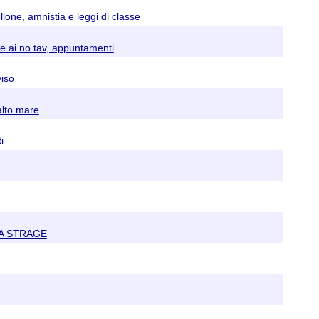
lone, amnistia e leggi di classe
i e ai no tav, appuntamenti
viso
alto mare
i
 LA STRAGE