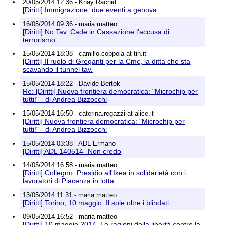
20/05/2014 12:36 - Khay Rachid
[Diritti] Immigrazione: due eventi a genova
16/05/2014 09:36 - maria matteo
[Diritti] No Tav. Cade in Cassazione l'accusa di
terrorismo
15/05/2014 18:38 - camillo.coppola at tin.it
[Diritti] Il ruolo di Greganti per la Cmc, la ditta che sta
scavando il tunnel tav.
15/05/2014 18:22 - Davide Bertok
Re: [Diritti] Nuova frontiera democratica: "Microchip per
tutti!" - di Andrea Bizzocchi
15/05/2014 16:50 - caterina.regazzi at alice.it
[Diritti] Nuova frontiera democratica: "Microchip per
tutti!" - di Andrea Bizzocchi
15/05/2014 03:38 - ADL Ermano
[Diritti] ADL 140514- Non credo
14/05/2014 16:58 - maria matteo
[Diritti] Collegno. Presidio all'Ikea in solidarietà con i
lavoratori di Piacenza in lotta
13/05/2014 11:31 - maria matteo
[Diritti] Torino, 10 maggio. Il sole oltre i blindati
09/05/2014 16:52 - maria matteo
[Diritti] 10 maggio 2014. Le ragioni della libertà contro la