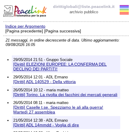
dirittiglobali@liste.peacelink.it
archivio pubblico
Indice per Argomento
Elenco delle liste
[Pagina precedente] [Pagina successiva]
21 messaggi, in ordine decrescente di data. Ultimo aggiornamento:
dirittiglobali@liste.peacelink.it
09/08/2026 16:05
Iscrizione / Cancellazione
29/05/2014 21:51 - Gruppo Sociale
[Diritti] ELEZIONI EUROPEE: LA CONFERMA DEL
Policy delle liste di PeaceLink
DECLINO DEI PARTITI!
29/05/2014 12:01 - ADL Ermano
[Diritti] ADL 140529 - Della vittoria
Informativa sulla privacy
26/05/2014 10:12 - maria matteo
[Diritti] Torino. La rivolta dei facchini dei mercati generali
Richieste di rimozione
26/05/2014 08:11 - maria matteo
[Diritti] Caselle t.se. Spezziamo le ali alla guerra!
Martedì 27 assemblea
21/05/2014 12:38 - ADL Ermano
[Diritti] ADL 14mmdd - Voglia di dire