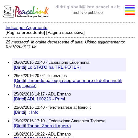
dirittiglobali@liste.peacelink.it
archivio pubblico
Indice per Argomento
Elenco delle liste
[Pagina precedente] [Pagina successiva]
25 messaggi, in ordine decrescente di data. Ultimo aggiornamento:
dirittiglobali@liste.peacelink.it
07/07/2026 11:08
Iscrizione / Cancellazione
26/02/2016 22:40 - Laboratorio Eudemonia
[Diritti] Lo STATO ha TRE POTERI
Policy delle liste di PeaceLink
26/02/2016 20:02 - lorenzo es
[Diritti] Il mondo galleggia sopra un mare di dollari inutili
(e gli piace)
Informativa sulla privacy
25/02/2016 14:17 - ADL Ermano
[Diritti] ADL 160226 - Primi
Richieste di rimozione
21/02/2016 12:40 - ferroferrarese at libero.it
[Diritti] I: Info
19/02/2016 17:10 - Federazione Anarchica Torinese
[Diritti] Torino. Zona di guerra
18/02/2016 19:22 - ADL Ermano