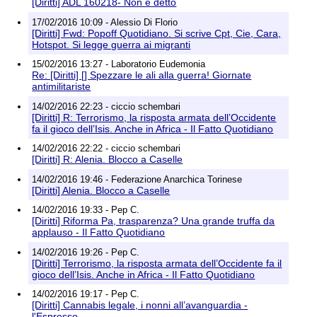
[Diritti] ADL 160218- Non è detto
17/02/2016 10:09 - Alessio Di Florio
[Diritti] Fwd: Popoff Quotidiano. Si scrive Cpt, Cie, Cara,
Hotspot. Si legge guerra ai migranti
15/02/2016 13:27 - Laboratorio Eudemonia
Re: [Diritti] [] Spezzare le ali alla guerra! Giornate
antimilitariste
14/02/2016 22:23 - ciccio schembari
[Diritti] R: Terrorismo, la risposta armata dell’Occidente
fa il gioco dell’Isis. Anche in Africa - Il Fatto Quotidiano
14/02/2016 22:22 - ciccio schembari
[Diritti] R: Alenia. Blocco a Caselle
14/02/2016 19:46 - Federazione Anarchica Torinese
[Diritti] Alenia. Blocco a Caselle
14/02/2016 19:33 - Pep C.
[Diritti] Riforma Pa, trasparenza? Una grande truffa da
applauso - Il Fatto Quotidiano
14/02/2016 19:26 - Pep C.
[Diritti] Terrorismo, la risposta armata dell’Occidente fa il
gioco dell’Isis. Anche in Africa - Il Fatto Quotidiano
14/02/2016 19:17 - Pep C.
[Diritti] Cannabis legale, i nonni all’avanguardia -
l'Espresso