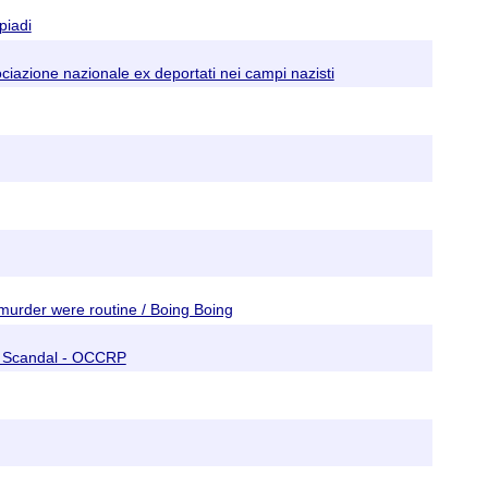
piadi
sociazione nazionale ex deportati nei campi nazisti
 murder were routine / Boing Boing
ts’ Scandal - OCCRP