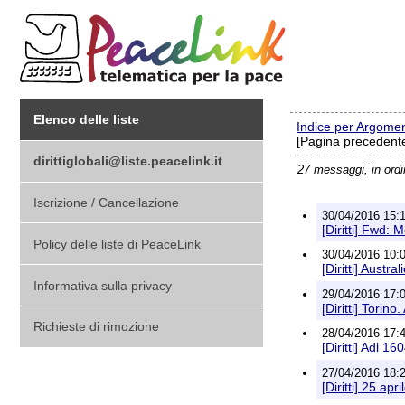
Elenco delle liste
Indice per Argome
[Pagina precedente
dirittiglobali@liste.peacelink.it
27 messaggi, in ord
Iscrizione / Cancellazione
30/04/2016 15:13
[Diritti] Fwd: 
Policy delle liste di PeaceLink
30/04/2016 10:0
[Diritti] Aust
Informativa sulla privacy
29/04/2016 17:0
[Diritti] Tori
Richieste di rimozione
28/04/2016 17:
[Diritti] Adl 1
27/04/2016 18:2
[Diritti] 25 apr