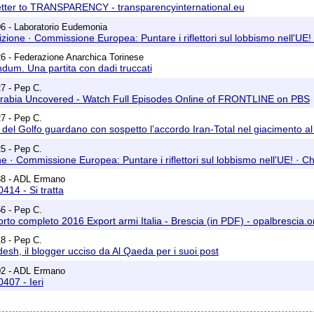
 letter to TRANSPARENCY - transparencyinternational.eu
6 - Laboratorio Eudemonia
etizione · Commissione Europea: Puntare i riflettori sul lobbismo nell'UE
6 - Federazione Anarchica Torinese
endum. Una partita con dadi truccati
7 - Pep C.
di Arabia Uncovered - Watch Full Episodes Online of FRONTLINE on PBS
7 - Pep C.
ia del Golfo guardano con sospetto l’accordo Iran-Total nel giacimento al
5 - Pep C.
ione · Commissione Europea: Puntare i riflettori sul lobbismo nell'UE! · 
38 - ADL Ermano
0414 - Si tratta
6 - Pep C.
pporto completo 2016 Export armi Italia - Brescia (in PDF) - opalbrescia.o
8 - Pep C.
adesh, il blogger ucciso da Al Qaeda per i suoi post
02 - ADL Ermano
0407 - Ieri