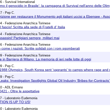
 - Survival International
iamo il genocidio in Brasile’: la campagna di Survival nell’anno delle Olim
7 - Pep C.
scrizione per restaurare il Monumento agli italiani uccisi a Ebensee - As
4 - Federazione Anarchica Torinese
l fascio! Scritta alla sede di Fratelli d' Italia
4 - Federazione Anarchica Torinese
assassini! Partigiani sempre, militari mai
6 - Federazione Anarchica Torinese
no come i nazisti. Scritte solidali con i rom sgomberati
9 - Federazione Anarchica Torinese
ile in Barriera di Milano. La memoria di ieri nelle lotte di oggi
9 - Pep C.
re 1988 Olympics, South Korea sent 'vagrants' to camps where rape and
9 - Pep C.
l Leaks: Investigation Spotlights Global Oil Industry ‘Bribes-for-Contrac
10 - ADL Ermano
60421 - Oltre le aspettative
7 - Laboratorio Eudemonia
LUTION IS UP TO US!
0 - Laboratorio Eudemonia