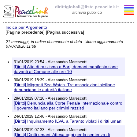
dirittiglobali@liste.peacelink.it
archivio pubblico
Indice per Argomento
Elenco delle liste
[Pagina precedente] [Pagina successiva]
21 messaggi, in ordine decrescente di data. Ultimo aggiornamento:
dirittiglobali@liste.peacelink.it
07/07/2026 11:09
Iscrizione / Cancellazione
31/01/2019 20:54 - Alessandro Marescotti
[Diritti] Atto di razzismo a Bari, domani manifestazione
Policy delle liste di PeaceLink
davanti al Comune alle ore 10
30/01/2019 18:39 - Alessandro Marescotti
[Diritti] Migranti Sea Watch. Tre associazioni siciliane
Informativa sulla privacy
denunciano le autorità italiane
29/01/2019 07:16 - Alessandro Marescotti
Richieste di rimozione
[Diritti] Denuncia alla Corte Penale Internazionale contro
il governo italiano per crimini razzisti
24/01/2019 12:46 - Alessandro Marescotti
[Diritti] Inquinamento ILVA, a Taranto violati i diritti umani
24/01/2019 07:33 - Alessandro Marescotti
[Diritti] Diritti umani. Attesa oggi per la sentenza di