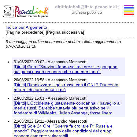
dirittiglobali@liste.peacelink.it
archivio pubblico
Indice per Argomento
Elenco delle liste
[Pagina precedente] [Pagina successiva]
9 messaggi, in ordine decrescente di data. Ultimo aggiornamento:
dirittiglobali@liste.peacelink.it
07/07/2026 11:10
Iscrizione / Cancellazione
31/03/2022 00:02 - Alessandro Marescotti
[Diritti] Cina: "Sanzioni fanno salire i prezzi e pongono
Policy delle liste di PeaceLink
sui paesi poveri un onere che non meritano".
26/03/2022 13:58 - Alessandro Marescotti
[Diritti] Rimpiazzare il gas russo con il GNL? Duecento
Informativa sulla privacy
miliardi di euro annui in più
23/03/2022 15:01 - Alessandro Marescotti
Richieste di rimozione
[Diritti] L’Occidente giustamente condanna il bavaglio ai
media russi. Sarebbe tuttavia più persuasivo se il
fondatore di Wikileaks, Julian Assange, fosse libero
21/03/2022 19:11 - Alessandro Marescotti
[Diritti] Sole 24 Ore: "Guerra fa crollare Pil Russia e
mondo". Peggioramento delle condizioni dei gruppi
economicamente vulnerabili