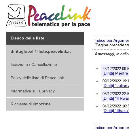
Elenco delle liste
Indice per Argome
[Pagina precedente
dirittiglobali@liste.peacelink.it
4 messaggi, in ordi
Iscrizione / Cancellazione
23/12/2022 09:5
[Diritti] Ment
Policy delle liste di PeaceLink
09/12/2022 19:1
[Diritti] “Juli
Informativa sulla privacy
06/12/2022 22:5
[Diritti] "Il 
Richieste di rimozione
04/12/2022 16:3
[Diritti] “Itha
Indice per Argome