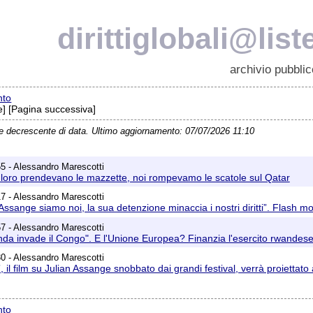
dirittiglobali@list
archivio pubblic
nto
] [Pagina successiva]
ne decrescente di data. Ultimo aggiornamento: 07/07/2026 11:10
5 - Alessandro Marescotti
re loro prendevano le mazzette, noi rompevamo le scatole sul Qatar
7 - Alessandro Marescotti
an Assange siamo noi, la sua detenzione minaccia i nostri diritti”. Flash 
7 - Alessandro Marescotti
Rwanda invade il Congo". E l'Unione Europea? Finanzia l'esercito rwande
0 - Alessandro Marescotti
ka”, il film su Julian Assange snobbato dai grandi festival, verrà proietta
nto