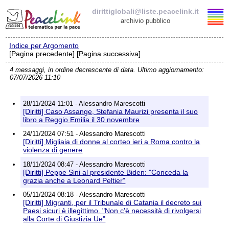
dirittiglobali@liste.peacelink.it
archivio pubblico
Indice per Argomento
Elenco delle liste
[Pagina precedente] [Pagina successiva]
4 messaggi, in ordine decrescente di data. Ultimo aggiornamento:
dirittiglobali@liste.peacelink.it
07/07/2026 11:10
Iscrizione / Cancellazione
28/11/2024 11:01 - Alessandro Marescotti
[Diritti] Caso Assange, Stefania Maurizi presenta il suo
Policy delle liste di PeaceLink
libro a Reggio Emilia il 30 novembre
24/11/2024 07:51 - Alessandro Marescotti
[Diritti] Migliaia di donne al corteo ieri a Roma contro la
Informativa sulla privacy
violenza di genere
18/11/2024 08:47 - Alessandro Marescotti
Richieste di rimozione
[Diritti] Peppe Sini al presidente Biden: "Conceda la
grazia anche a Leonard Peltier"
05/11/2024 08:18 - Alessandro Marescotti
[Diritti] Migranti, per il Tribunale di Catania il decreto sui
Paesi sicuri è illegittimo. "Non c'è necessità di rivolgersi
alla Corte di Giustizia Ue"