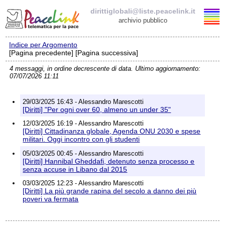
dirittiglobali@liste.peacelink.it
archivio pubblico
Indice per Argomento
Elenco delle liste
[Pagina precedente] [Pagina successiva]
4 messaggi, in ordine decrescente di data. Ultimo aggiornamento:
dirittiglobali@liste.peacelink.it
07/07/2026 11:11
Iscrizione / Cancellazione
29/03/2025 16:43 - Alessandro Marescotti
[Diritti] "Per ogni over 60, almeno un under 35"
Policy delle liste di PeaceLink
12/03/2025 16:19 - Alessandro Marescotti
[Diritti] Cittadinanza globale, Agenda ONU 2030 e spese
militari. Oggi incontro con gli studenti
Informativa sulla privacy
05/03/2025 00:45 - Alessandro Marescotti
[Diritti] Hannibal Gheddafi, detenuto senza processo e
Richieste di rimozione
senza accuse in Libano dal 2015
03/03/2025 12:23 - Alessandro Marescotti
[Diritti] La più grande rapina del secolo a danno dei più
poveri va fermata