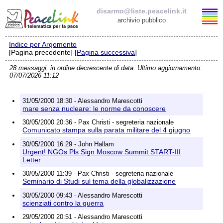
disarmo@liste.peacelink.it
archivio pubblico
Indice per Argomento
Elenco delle liste
[Pagina precedente] [
Pagina successiva
]
28 messaggi, in ordine decrescente di data. Ultimo aggiornamento:
disarmo@liste.peacelink.it
07/07/2026 11:12
Iscrizione / Cancellazione
31/05/2000 18:30 - Alessandro Marescotti
mare senza nucleare: le norme da conoscere
Policy delle liste di PeaceLink
30/05/2000 20:36 - Pax Christi - segreteria nazionale
Comunicato stampa sulla parata militare del 4 giugno
Informativa sulla privacy
30/05/2000 16:29 - John Hallam
Urgent! NGOs Pls Sign Moscow Summit START-III
Letter
Richieste di rimozione
30/05/2000 11:39 - Pax Christi - segreteria nazionale
Seminario di Studi sul tema della globalizzazione
30/05/2000 09:43 - Alessandro Marescotti
scienziati contro la guerra
29/05/2000 20:51 - Alessandro Marescotti