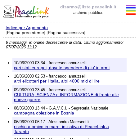
disarmo@liste.peacelink.it
archivio pubblico
Indice per Argomento
Elenco delle liste
[Pagina precedente] [Pagina successiva]
9 messaggi, in ordine decrescente di data. Ultimo aggiornamento:
disarmo@liste.peacelink.it
07/07/2026 11:12
Iscrizione / Cancellazione
10/06/2000 03:34 - francesco iannuzzelli
cari stati europei, dovete spendere di piu' in armi
Policy delle liste di PeaceLink
10/06/2000 02:53 - francesco iannuzzelli
altri elicotteri per l'italia, altri 4000 mld di lire
Informativa sulla privacy
09/06/2000 23:45 - francesco iannuzzelli
CULTURA, SCIENZA e INFORMAZIONE di fronte alle
nuove guerre
Richieste di rimozione
08/06/2000 13:44 - G.A.V.C.I. - Segreteria Nazionale
campagna obiezione in Bosnia
06/06/2000 06:17 - Alessandro Marescotti
rischio atomico in mare: iniziativa di PeaceLink a
Taranto