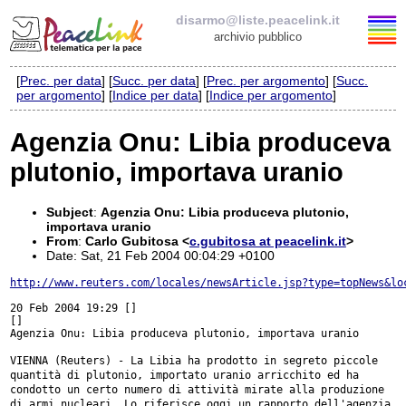
disarmo@liste.peacelink.it
archivio pubblico
[
Prec. per data
] [
Succ. per data
] [
Prec. per argomento
] [
Succ.
Elenco delle liste
per argomento
] [
Indice per data
] [
Indice per argomento
]
disarmo@liste.peacelink.it
Agenzia Onu: Libia produceva
plutonio, importava uranio
Iscrizione / Cancellazione
Policy delle liste di PeaceLink
Subject
:
Agenzia Onu: Libia produceva plutonio,
importava uranio
From
:
Carlo Gubitosa <
c.gubitosa at peacelink.it
>
Informativa sulla privacy
Date: Sat, 21 Feb 2004 00:04:29 +0100
http://www.reuters.com/locales/newsArticle.jsp?type=topNews&lo
Richieste di rimozione
20 Feb 2004 19:29 []

[]

Agenzia Onu: Libia produceva plutonio, importava uranio

VIENNA (Reuters) - La Libia ha prodotto in segreto piccole
quantità di
plutonio, importato uranio arricchito ed ha
condotto un certo numero di
attività mirate alla produzione
di armi nucleari. Lo riferisce oggi un
rapporto dell'agenzia