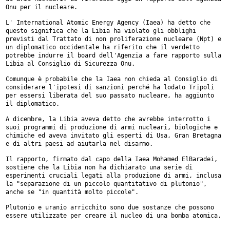
Onu per il nucleare.
L' International Atomic Energy Agency (Iaea) ha detto che
questo significa
che la Libia ha violato gli obblighi
previsti dal Trattato di non
proliferazione nucleare (Npt) e
un diplomatico occidentale ha riferito che
il verdetto
potrebbe indurre il board dell'Agenzia a fare rapporto sulla
Libia al Consiglio di Sicurezza Onu.
Comunque è probabile che la Iaea non chieda al Consiglio di
considerare
l'ipotesi di sanzioni perché ha lodato Tripoli
per essersi liberata del suo
passato nucleare, ha aggiunto
il diplomatico.
A dicembre, la Libia aveva detto che avrebbe interrotto i
suoi programmi di
produzione di armi nucleari, biologiche e
chimiche ed aveva invitato gli
esperti di Usa, Gran Bretagna
e di altri paesi ad aiutarla nel disarmo.
Il rapporto, firmato dal capo della Iaea Mohamed ElBaradei,
sostiene che la
Libia non ha dichiarato una serie di
esperimenti cruciali legati alla
produzione di armi, inclusa
la "separazione di un piccolo quantitativo di
plutonio",
anche se "in quantità molto piccole".
Plutonio e uranio arricchito sono due sostanze che possono
essere
utilizzate per creare il nucleo di una bomba atomica.