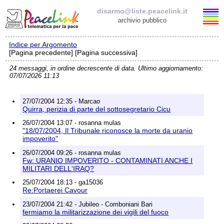
disarmo@liste.peacelink.it
archivio pubblico
Indice per Argomento
Elenco delle liste
[Pagina precedente] [Pagina successiva]
24 messaggi, in ordine decrescente di data. Ultimo aggiornamento:
disarmo@liste.peacelink.it
07/07/2026 11:13
Iscrizione / Cancellazione
27/07/2004 12:35 - Marcao
Quirra, perizia di parte del sottosegretario Cicu
Policy delle liste di PeaceLink
26/07/2004 13:07 - rosanna mulas
"18/07/2004, Il Tribunale riconosce la morte da uranio
impoverito"
Informativa sulla privacy
26/07/2004 09:26 - rosanna mulas
Fw: URANIO IMPOVERITO - CONTAMINATI ANCHE I
Richieste di rimozione
MILITARI DELL'IRAQ?
25/07/2004 18:13 - ga15036
Re:Portaerei Cavour
23/07/2004 21:42 - Jubileo - Comboniani Bari
fermiamo la militarizzazione dei vigili del fuoco