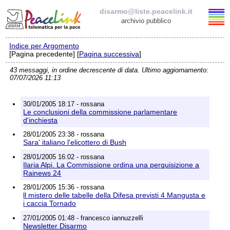
disarmo@liste.peacelink.it
archivio pubblico
Indice per Argomento
Elenco delle liste
[Pagina precedente] [
Pagina successiva
]
43 messaggi, in ordine decrescente di data. Ultimo aggiornamento:
disarmo@liste.peacelink.it
07/07/2026 11:13
Iscrizione / Cancellazione
30/01/2005 18:17 - rossana
Le conclusioni della commissione parlamentare
Policy delle liste di PeaceLink
d'inchiesta
28/01/2005 23:38 - rossana
Sara' italiano l'elicottero di Bush
Informativa sulla privacy
28/01/2005 16:02 - rossana
Ilaria Alpi. La Commissione ordina una perquisizione a
Richieste di rimozione
Rainews 24
28/01/2005 15:36 - rossana
ll mistero delle tabelle della Difesa previsti 4 Mangusta e
i caccia Tornado
27/01/2005 01:48 - francesco iannuzzelli
Newsletter Disarmo