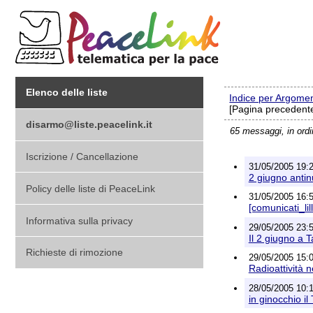
Elenco delle liste
Indice per Argome
[Pagina precedente
disarmo@liste.peacelink.it
65 messaggi, in ord
Iscrizione / Cancellazione
31/05/2005 19:2
2 giugno antinu
Policy delle liste di PeaceLink
31/05/2005 16:5
[comunicati_lil
Informativa sulla privacy
29/05/2005 23:5
Il 2 giugno a T
Richieste di rimozione
29/05/2005 15:
Radioattività n
28/05/2005 10:1
in ginocchio il