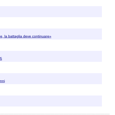
, la battaglia deve continuare»
05
nni