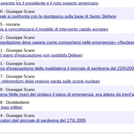
 segreto tra il presidente e il noto esperto americano
00 - Giuseppe Scano
twak si confronta con la giuntasoru sulla base di Santo Stefano
5 - rossana
ia a concretizzarsi il modello di intervento rapido europeo
12 - Giuseppe Scano
 popolazione deve sapere come comportarsi nelle emergenze» «Nucleare
41 - Giuseppe Scano
l piano d'evacuazione non soddisfa Deliperi
01 - Giuseppe Scano
no d'evacuazione della maddalena il giornale di sardegna del 22\5\20
47 - Giuseppe Scano
o referendum delal regione sarda sulle scorie nucleari
28 - Giuseppe Scano
na Nelle mani del sindaco il piano di emergenza: era atteso da trent'a
8 - Disobbedienti
basi militari
24 - Giuseppe Scano
catori dail giornale di sardegna del 17\5 2005