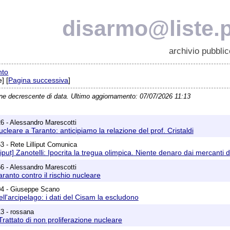
disarmo@liste.p
archivio pubblic
nto
] [
Pagina successiva
]
ine decrescente di data. Ultimo aggiornamento: 07/07/2026 11:13
6 - Alessandro Marescotti
cleare a Taranto: anticipiamo la relazione del prof. Cristaldi
3 - Rete Lilliput Comunica
liput] Zanotelli: Ipocrita la tregua olimpica. Niente denaro dai mercanti 
6 - Alessandro Marescotti
aranto contro il rischio nucleare
04 - Giuseppe Scano
ell'arcipelago: i dati del Cisam la escludono
3 - rossana
 Trattato di non proliferazione nucleare