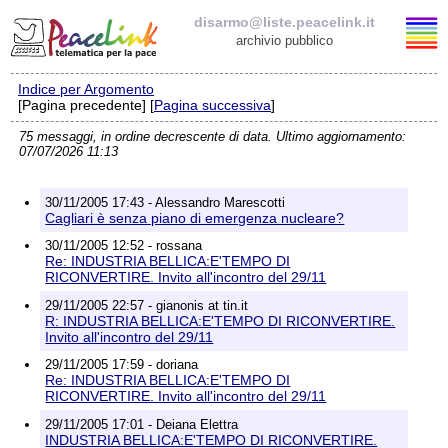
disarmo@liste.peacelink.it
archivio pubblico
Indice per Argomento
Elenco delle liste
[Pagina precedente] [
Pagina successiva
]
75 messaggi, in ordine decrescente di data. Ultimo aggiornamento:
disarmo@liste.peacelink.it
07/07/2026 11:13
Iscrizione / Cancellazione
30/11/2005 17:43 - Alessandro Marescotti
Cagliari è senza piano di emergenza nucleare?
Policy delle liste di PeaceLink
30/11/2005 12:52 - rossana
Re: INDUSTRIA BELLICA:E'TEMPO DI
RICONVERTIRE. Invito all'incontro del 29/11
Informativa sulla privacy
29/11/2005 22:57 - gianonis at tin.it
R: INDUSTRIA BELLICA:E'TEMPO DI RICONVERTIRE.
Richieste di rimozione
Invito all'incontro del 29/11
29/11/2005 17:59 - doriana
Re: INDUSTRIA BELLICA:E'TEMPO DI
RICONVERTIRE. Invito all'incontro del 29/11
29/11/2005 17:01 - Deiana Elettra
INDUSTRIA BELLICA:E'TEMPO DI RICONVERTIRE.