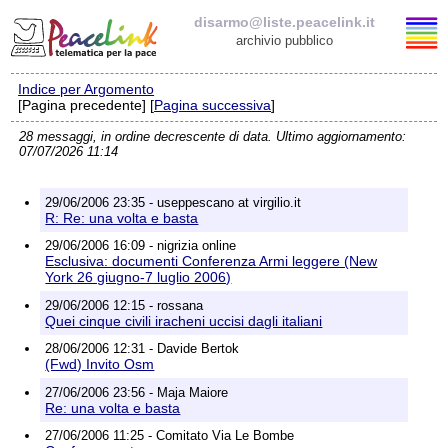
disarmo@liste.peacelink.it
archivio pubblico
Indice per Argomento
Elenco delle liste
[Pagina precedente] [
Pagina successiva
]
28 messaggi, in ordine decrescente di data. Ultimo aggiornamento:
disarmo@liste.peacelink.it
07/07/2026 11:14
Iscrizione / Cancellazione
29/06/2006 23:35 - useppescano at virgilio.it
R: Re: una volta e basta
Policy delle liste di PeaceLink
29/06/2006 16:09 - nigrizia online
Esclusiva: documenti Conferenza Armi leggere (New
York 26 giugno-7 luglio 2006)
Informativa sulla privacy
29/06/2006 12:15 - rossana
Quei cinque civili iracheni uccisi dagli italiani
Richieste di rimozione
28/06/2006 12:31 - Davide Bertok
(Fwd) Invito Osm
27/06/2006 23:56 - Maja Maiore
Re: una volta e basta
27/06/2006 11:25 - Comitato Via Le Bombe