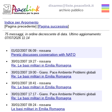
disarmo@liste.peacelink.it
archivio pubblico
Indice per Argomento
Elenco delle liste
[Pagina precedente] [
Pagina successiva
]
75 messaggi, in ordine decrescente di data. Ultimo aggiornamento:
disarmo@liste.peacelink.it
07/07/2026 11:14
Iscrizione / Cancellazione
01/02/2007 06:09 - rossana
Peretz discusses cooperation with NATO
Policy delle liste di PeaceLink
30/01/2007 19:27 - rossana
Re: Le basi militari in Emilia Romagna
Informativa sulla privacy
30/01/2007 19:00 - Giano. Pace Ambiente Problemi globali
Re: Le basi militari in Emilia Romagna
Richieste di rimozione
30/01/2007 18:41 - rossana
Re: Le basi militari in Emilia Romagna
30/01/2007 17:17 - Giano. Pace Ambiente Problemi globali
Re: Le basi militari in Emilia Romagna
30/01/2007 09:24 - rossana
Le basi militari in Emilia Romagna