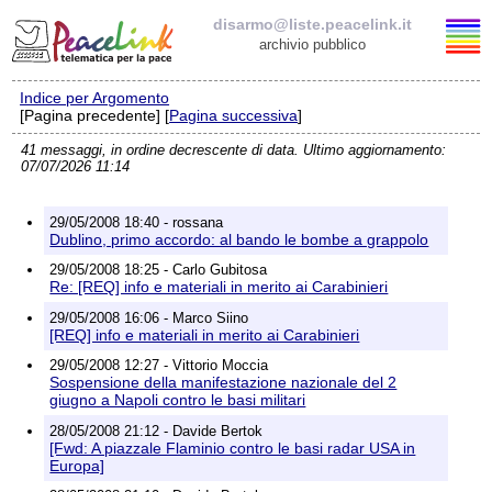
disarmo@liste.peacelink.it
archivio pubblico
Indice per Argomento
Elenco delle liste
[Pagina precedente] [
Pagina successiva
]
41 messaggi, in ordine decrescente di data. Ultimo aggiornamento:
disarmo@liste.peacelink.it
07/07/2026 11:14
Iscrizione / Cancellazione
29/05/2008 18:40 - rossana
Dublino, primo accordo: al bando le bombe a grappolo
Policy delle liste di PeaceLink
29/05/2008 18:25 - Carlo Gubitosa
Re: [REQ] info e materiali in merito ai Carabinieri
Informativa sulla privacy
29/05/2008 16:06 - Marco Siino
[REQ] info e materiali in merito ai Carabinieri
Richieste di rimozione
29/05/2008 12:27 - Vittorio Moccia
Sospensione della manifestazione nazionale del 2
giugno a Napoli contro le basi militari
28/05/2008 21:12 - Davide Bertok
[Fwd: A piazzale Flaminio contro le basi radar USA in
Europa]