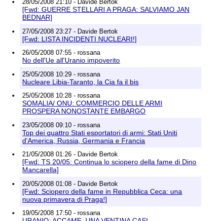
28/05/2008 21:10 - Davide Bertok
[Fwd: GUERRE STELLARI A PRAGA: SALVIAMO JAN
BEDNAR]
27/05/2008 23:27 - Davide Bertok
[Fwd: LISTA INCIDENTI NUCLEARI!]
26/05/2008 07:55 - rossana
No dell'Ue all'Uranio impoverito
25/05/2008 10:29 - rossana
Nucleare Libia-Taranto, la Cia fa il bis
25/05/2008 10:28 - rossana
SOMALIA/ ONU: COMMERCIO DELLE ARMI
PROSPERA NONOSTANTE EMBARGO
23/05/2008 09:10 - rossana
Top dei quattro Stati esportatori di armi: Stati Uniti
d'America, Russia, Germania e Francia
21/05/2008 01:26 - Davide Bertok
[Fwd: TS 20/05: Continua lo sciopero della fame di Dino
Mancarella]
20/05/2008 01:08 - Davide Bertok
[Fwd: Sciopero della fame in Repubblica Ceca: una
nuova primavera di Praga!]
19/05/2008 17:50 - rossana
URANIO: ACCAME, UNA VENTINA CASI