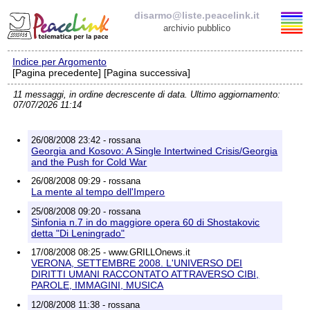
disarmo@liste.peacelink.it
archivio pubblico
Indice per Argomento
Elenco delle liste
[Pagina precedente] [Pagina successiva]
11 messaggi, in ordine decrescente di data. Ultimo aggiornamento:
disarmo@liste.peacelink.it
07/07/2026 11:14
Iscrizione / Cancellazione
26/08/2008 23:42 - rossana
Georgia and Kosovo: A Single Intertwined Crisis/Georgia
Policy delle liste di PeaceLink
and the Push for Cold War
26/08/2008 09:29 - rossana
La mente al tempo dell'Impero
Informativa sulla privacy
25/08/2008 09:20 - rossana
Sinfonia n.7 in do maggiore opera 60 di Shostakovic
Richieste di rimozione
detta "Di Leningrado"
17/08/2008 08:25 - www.GRILLOnews.it
VERONA, SETTEMBRE 2008. L'UNIVERSO DEI
DIRITTI UMANI RACCONTATO ATTRAVERSO CIBI,
PAROLE, IMMAGINI, MUSICA
12/08/2008 11:38 - rossana