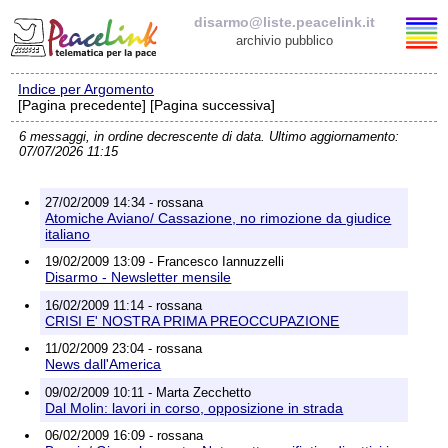
disarmo@liste.peacelink.it
archivio pubblico
Indice per Argomento
Elenco delle liste
[Pagina precedente] [Pagina successiva]
6 messaggi, in ordine decrescente di data. Ultimo aggiornamento:
disarmo@liste.peacelink.it
07/07/2026 11:15
Iscrizione / Cancellazione
27/02/2009 14:34 - rossana
Atomiche Aviano/ Cassazione, no rimozione da giudice
Policy delle liste di PeaceLink
italiano
19/02/2009 13:09 - Francesco Iannuzzelli
Disarmo - Newsletter mensile
Informativa sulla privacy
16/02/2009 11:14 - rossana
CRISI E' NOSTRA PRIMA PREOCCUPAZIONE
Richieste di rimozione
11/02/2009 23:04 - rossana
News dall'America
09/02/2009 10:11 - Marta Zecchetto
Dal Molin: lavori in corso, opposizione in strada
06/02/2009 16:09 - rossana