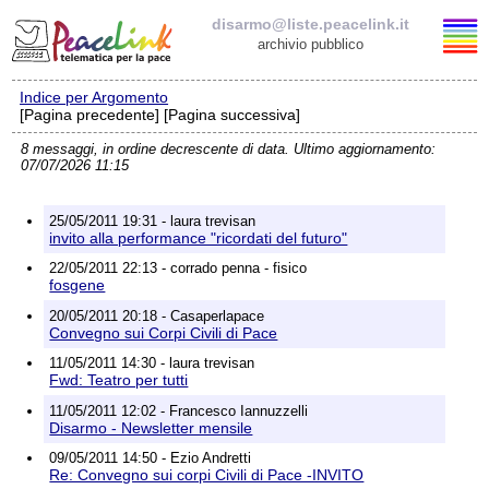
disarmo@liste.peacelink.it
archivio pubblico
Indice per Argomento
Elenco delle liste
[Pagina precedente] [Pagina successiva]
8 messaggi, in ordine decrescente di data. Ultimo aggiornamento:
disarmo@liste.peacelink.it
07/07/2026 11:15
Iscrizione / Cancellazione
25/05/2011 19:31 - laura trevisan
invito alla performance "ricordati del futuro"
Policy delle liste di PeaceLink
22/05/2011 22:13 - corrado penna - fisico
fosgene
Informativa sulla privacy
20/05/2011 20:18 - Casaperlapace
Convegno sui Corpi Civili di Pace
Richieste di rimozione
11/05/2011 14:30 - laura trevisan
Fwd: Teatro per tutti
11/05/2011 12:02 - Francesco Iannuzzelli
Disarmo - Newsletter mensile
09/05/2011 14:50 - Ezio Andretti
Re: Convegno sui corpi Civili di Pace -INVITO