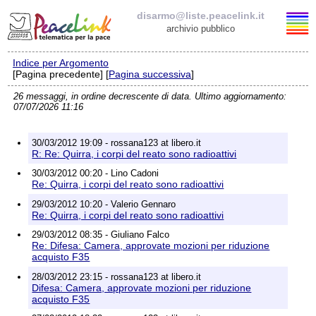
disarmo@liste.peacelink.it
archivio pubblico
Indice per Argomento
Elenco delle liste
[Pagina precedente] [
Pagina successiva
]
26 messaggi, in ordine decrescente di data. Ultimo aggiornamento:
disarmo@liste.peacelink.it
07/07/2026 11:16
Iscrizione / Cancellazione
30/03/2012 19:09 - rossana123 at libero.it
R: Re: Quirra, i corpi del reato sono radioattivi
Policy delle liste di PeaceLink
30/03/2012 00:20 - Lino Cadoni
Re: Quirra, i corpi del reato sono radioattivi
Informativa sulla privacy
29/03/2012 10:20 - Valerio Gennaro
Re: Quirra, i corpi del reato sono radioattivi
Richieste di rimozione
29/03/2012 08:35 - Giuliano Falco
Re: Difesa: Camera, approvate mozioni per riduzione
acquisto F35
28/03/2012 23:15 - rossana123 at libero.it
Difesa: Camera, approvate mozioni per riduzione
acquisto F35